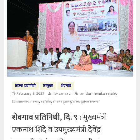
ताज्या घडामोडी
तालुका
शेवगांव
,
February 9, 2023
loksanvad
amdar monika rajale
,
,
,
Loksanvad news
rajale
shevagaon
shevgaon news
शेवगाव प्रतिनिधी, दि. ९ :
मुख्यमंत्री
एकनाथ शिंदे व उपमुख्यमंत्री देवेंद्र