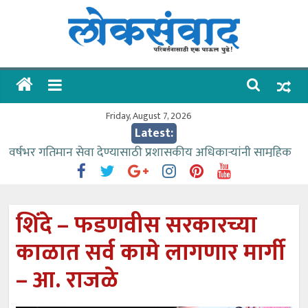
Skip
to
content
लोकसंवाद
ताज्या
घडामोडी
Friday, August 7, 2026
Latest:
वर्षभर गतिमान सेवा देण्यासाठी प्रशासकीय अधिकाऱ्यांनी सामुहिक
प्रयत्न करावे – आमदार काळे
वाढीव निधी देण्यास पाणीपुरवठा मंत्री सकारात्मक – आ.आशुतोष
काळे
शिंदे – फडणवीस सरकारच्या
आत्मामालिक गुरूकूलाचे २२८ विद्यार्थी शिष्यवृत्तीस पात्र
काळात सर्व कामे लागणार मार्गी
ईच्छा आणि मेहनतीच्या बळावर यश मिळवता येते – शिवप्रसाद
पंडोरे
– आ. राजळे
आमदार आशुतोष काळे यांचा वाढदिवस विविध सामाजिक
उपक्रमांनी साजरा