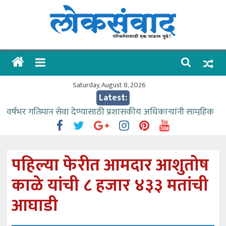
Skip
to
content
लोकसंवाद
ताज्या
घडामोडी
Saturday, August 8, 2026
Latest:
वर्षभर गतिमान सेवा देण्यासाठी प्रशासकीय अधिकाऱ्यांनी सामुहिक
प्रयत्न करावे – आमदार काळे
वाढीव निधी देण्यास पाणीपुरवठा मंत्री सकारात्मक – आ.आशुतोष
काळे
पहिल्या फेरीत आमदार आशुतोष
आत्मामालिक गुरूकूलाचे २२८ विद्यार्थी शिष्यवृत्तीस पात्र
काळे यांची ८ हजार ४३३ मतांची
ईच्छा आणि मेहनतीच्या बळावर यश मिळवता येते – शिवप्रसाद
पंडोरे
आघाडी
आमदार आशुतोष काळे यांचा वाढदिवस विविध सामाजिक
उपक्रमांनी साजरा