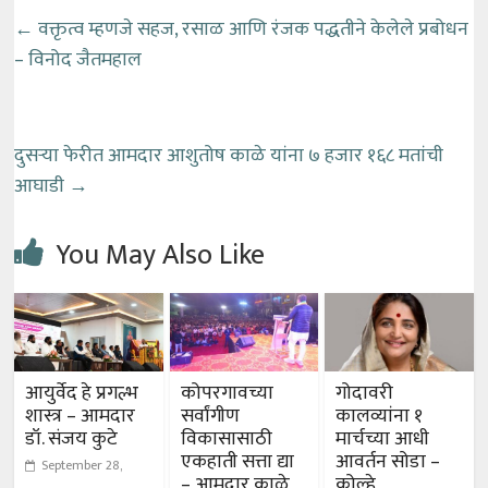
←
वक्तृत्व म्हणजे सहज, रसाळ आणि रंजक पद्धतीने केलेले प्रबोधन
– विनोद जैतमहाल
दुसऱ्या फेरीत आमदार आशुतोष काळे यांना ७ हजार १६८ मतांची
आघाडी
→
You May Also Like
आयुर्वेद हे प्रगल्भ
कोपरगावच्या
गोदावरी
शास्त्र – आमदार
सर्वांगीण
कालव्यांना १
डॉ. संजय कुटे
विकासासाठी
मार्चच्या आधी
एकहाती सत्ता द्या
आवर्तन सोडा –
September 28,
– आमदार काळे
कोल्हे