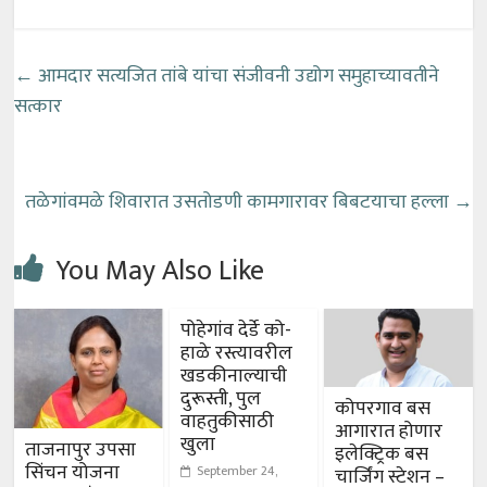
←
आमदार सत्यजित तांबे यांचा संजीवनी उद्योग समुहाच्यावतीने
सत्कार
तळेगांवमळे शिवारात उसतोडणी कामगारावर बिबटयाचा हल्ला
→
You May Also Like
पोहेगांव देर्डे को-
हाळे रस्त्यावरील
खडकीनाल्याची
दुरूस्ती, पुल
कोपरगाव बस
वाहतुकीसाठी
आगारात होणार
खुला
ताजनापुर उपसा
इलेक्ट्रिक बस
सिंचन योजना
September 24,
चार्जिंग स्टेशन –