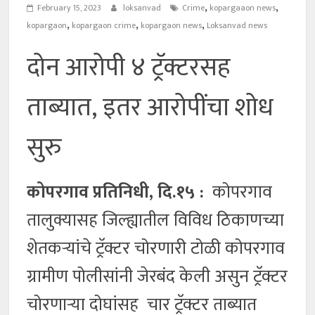
,
,
February 15, 2023
loksanvad
Crime
kopargaaon news
,
,
,
kopargaon
kopargaon crime
kopargaon news
Loksanvad news
दोन आरोपी ४ ट्रॅक्टरसह
ताब्यात, इतर आरोपींचा शोध
सुरु
कोपरगाव प्रतिनिधी, दि.१५ :
कोपरगाव
तालुक्यासह जिल्ह्यातील विविध ठिकाणच्या
शेतकऱ्यांचे ट्रॅक्टर चोरणारी टोळी कोपरगाव
ग्रामीण पोलीसांनी जेरबंद केली असुन ट्रॅक्टर
चोरणाऱ्या दोघांसह चार ट्रॅक्टर ताब्यात