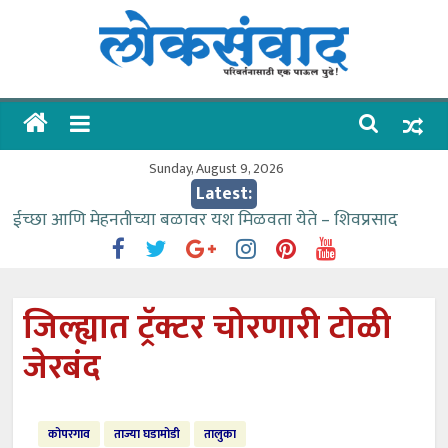
Skip
to
content
लोकसंवाद
ताज्या
घडामोडी
Sunday, August 9, 2026
Latest:
ईच्छा आणि मेहनतीच्या बळावर यश मिळवता येते – शिवप्रसाद
पंडोरे
गौतम बँकेसारखी दुसरी बँक महाराष्ट्रात नाही – आमदार काळे
संजीवनीच्या विद्यार्थ्यांनी घेतली विमानतळ कार्यप्रणालीची माहिती
जिल्ह्यात ट्रॅक्टर चोरणारी टोळी
वाढीव निधी देण्यास पाणीपुरवठा मंत्री सकारात्मक – आ.आशुतोष
जेरबंद
काळे
आत्मामालिक गुरूकूलाचे २२८ विद्यार्थी शिष्यवृत्तीस पात्र
कोपरगाव
ताज्या घडामोडी
तालुका