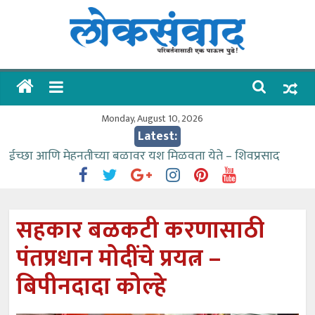
Skip
to
content
लोकसंवाद
ताज्या
घडामोडी
Monday, August 10, 2026
Latest:
ईच्छा आणि मेहनतीच्या बळावर यश मिळवता येते – शिवप्रसाद
पंडोरे
गौतम बँकेसारखी दुसरी बँक महाराष्ट्रात नाही – आमदार काळे
संजीवनीच्या विद्यार्थ्यांनी घेतली विमानतळ कार्यप्रणालीची माहिती
सहकार बळकटी करणासाठी
वाढीव निधी देण्यास पाणीपुरवठा मंत्री सकारात्मक – आ.आशुतोष
पंतप्रधान मोदींचे प्रयत्न –
काळे
आत्मामालिक गुरूकूलाचे २२८ विद्यार्थी शिष्यवृत्तीस पात्र
बिपीनदादा कोल्हे