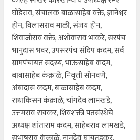
कोल्हे साखर कारखान्याचे उपाध्यक्ष रमेश
घोडेराव, संचालक बाळासाहेब वक्ते, ज्ञानेश्वर
होन, विलासराव माळी, संजय होन,
शिवाजीराव वक्ते, अशोकराव भाकरे, सरपंच
भानुदास भवर, उपसरपंच संदिप कदम, सर्व
ग्रामपंचायत सदस्य, भाऊसाहेब कदम,
बाबासाहेब कंक्राळे, निवृत्ती सोनवणे,
अंबादास कदम, बाळासाहेब कदम,
राधाकिसन कंक्राळे, चांगदेव लामखडे,
उत्तमराव रायकर, शिवशक्ती पतसंस्थेचे
अध्यक्ष शांताराम कदम, साहेबराव लामखडे,
सुभाषराव कंक्राळे, नामदेव घायतडकर,