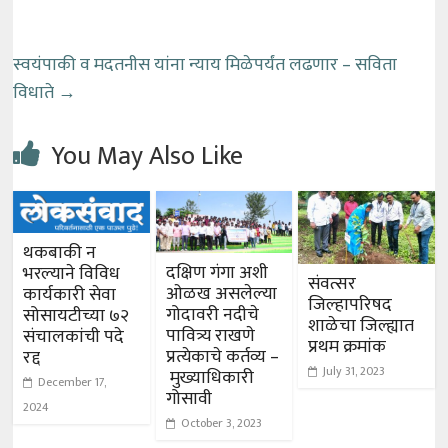
स्वयंपाकी व मदतनीस यांना न्याय मिळेपर्यंत लढणार – सविता
विधाते
→
You May Also Like
थकबाकी न
दक्षिण गंगा अशी
भरल्याने विविध
संवत्सर
ओळख असलेल्या
कार्यकारी सेवा
जिल्हापरिषद
गोदावरी नदीचे
सोसायटीच्या ७२
शाळेचा जिल्ह्यात
पावित्र्य राखणे
संचालकांची पदे
प्रथम क्रमांक
प्रत्येकाचे कर्तव्य –
रद्द
July 31, 2023
मुख्याधिकारी
December 17,
गोसावी
2024
October 3, 2023