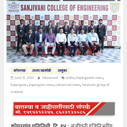
कोपरगाव
ताज्या घडामोडी
तालुका
,
,
June 15, 2023
loksanvad
kolhe
kopargaaon news
,
,
,
kopargaon
kopargaon news
Loksanvad news
Sanjivani group of
institute
कोपरगांव प्रतिनिधी, दि. १४ :
संजीवनी इंजिनिअरींग