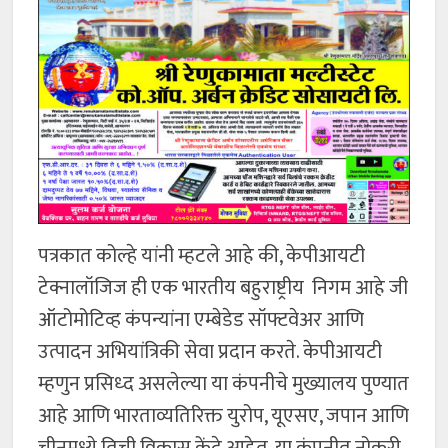
पत्रकात कोल्हे यांनी म्हटले आहे की, केपीआयटी
टेक्नालॉजिज ही एक भारतीय बहुराष्ट्रीय निगम आहे जी
ऑटोमोटिव्ह कंपन्यांना एम्बेडेड सॉफ्टवेअर आणि
उत्पादन अभियांत्रिकी सेवा प्रदान करते. केपीआयटी
म्हणुन प्रसिध्द असलेल्या या कंपनीचे मुख्यालय पुण्यात
आहे आणि भारताव्यतिरिक्त युरोप, यूएसए, जपान आणि
चीनमध्ये तिची विकास केंद्रे आहेत. या कंपनीत नोकरी