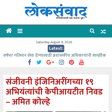
Skip
to
content
लोकसंवाद
ताज्या
घडामोडी
Saturday, August 8, 2026
Latest:
वर्षभर गतिमान सेवा देण्यासाठी प्रशासकीय अधिकाऱ्यांनी सामुहिक
प्रयत्न करावे – आमदार काळे
वाढीव निधी देण्यास पाणीपुरवठा मंत्री सकारात्मक – आ.आशुतोष
काळे
संजीवनी इंजिनिअरींगच्या १९
आत्मामालिक गुरूकूलाचे २२८ विद्यार्थी शिष्यवृत्तीस पात्र
अभियंत्यांची केपीआयटीत निवड
ईच्छा आणि मेहनतीच्या बळावर यश मिळवता येते – शिवप्रसाद
पंडोरे
– अमित कोल्हे
आमदार आशुतोष काळे यांचा वाढदिवस विविध सामाजिक
उपक्रमांनी साजरा