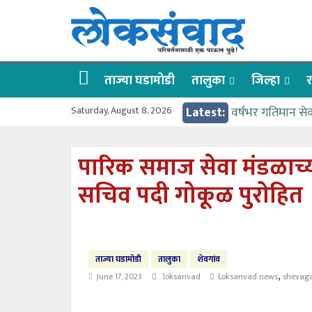
Skip
लोकसंवाद
to
content
ताज्या
घडामोडी
ताज्या घडामोडी
तालुका
जिल्हा
र
Saturday, August 8, 2026
Latest:
वर्षभर गतिमान से
वाढीव निधी देण्य
आत्मामालिक गुरूकूल
पारिक समाज सेवा मंडळाच्
ईच्छा आणि मेहनती
सचिव पदी गोकूळ पुरोहित
आमदार आशुतोष का
ताज्या घडामोडी
तालुका
शेवगांव
,
June 17, 2023
loksanvad
Loksanvad news
shevag