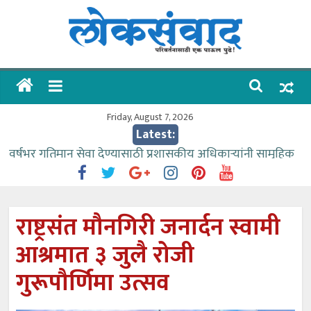
Skip
to
content
लोकसंवाद
ताज्या
घडामोडी
Friday, August 7, 2026
Latest:
वर्षभर गतिमान सेवा देण्यासाठी प्रशासकीय अधिकाऱ्यांनी सामुहिक
प्रयत्न करावे – आमदार काळे
वाढीव निधी देण्यास पाणीपुरवठा मंत्री सकारात्मक – आ.आशुतोष
काळे
राष्ट्रसंत मौनगिरी जनार्दन स्वामी
आत्मामालिक गुरूकूलाचे २२८ विद्यार्थी शिष्यवृत्तीस पात्र
आश्रमात ३ जुलै रोजी
ईच्छा आणि मेहनतीच्या बळावर यश मिळवता येते – शिवप्रसाद
पंडोरे
गुरूपौर्णिमा उत्सव
आमदार आशुतोष काळे यांचा वाढदिवस विविध सामाजिक
उपक्रमांनी साजरा