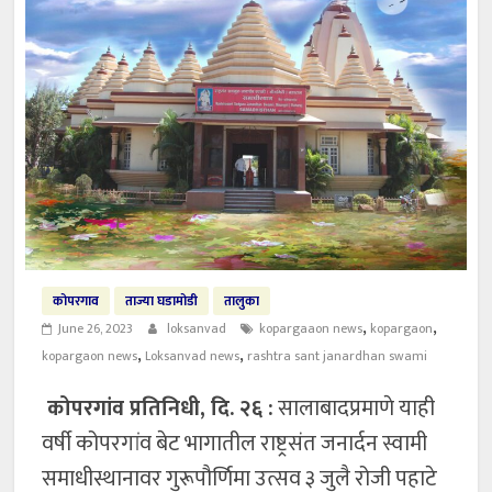
कोपरगाव
ताज्या घडामोडी
तालुका
,
,
June 26, 2023
loksanvad
kopargaaon news
kopargaon
,
,
kopargaon news
Loksanvad news
rashtra sant janardhan swami
कोपरगांव प्रतिनिधी, दि. २६ :
सालाबादप्रमाणे याही
वर्षी कोपरगांव बेट भागातील राष्ट्रसंत जनार्दन स्वामी
समाधीस्थानावर गुरूपौर्णिमा उत्सव ३ जुलै रोजी पहाटे