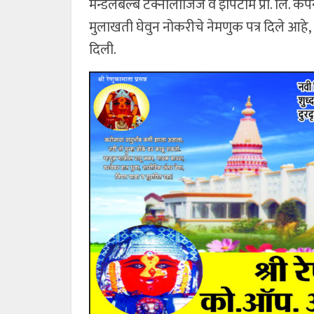
मॅन्डेलबल्ब टेक्नॉलाजिज व इपिटोम प्रा. लि. कंपन्
मुलाखती घेवुन नोकरीचे नेमणुक पत्र दिले आहे,
दिली.