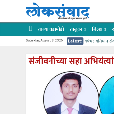
Skip
लोकसंवाद
to
content
ताज्या
घडामोडी
ताज्या घडामोडी
तालुका
जिल्हा
र
Saturday, August 8, 2026
Latest:
वर्षभर गतिमान से
वाढीव निधी देण्य
आत्मामालिक गुरूकूल
संजीवनीच्या सहा अभियंत्या
ईच्छा आणि मेहनती
आमदार आशुतोष का