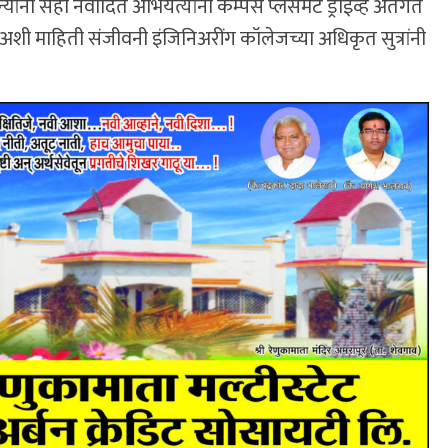
यांनी सहा नवोदित अभियंत्यांना कॅॅम्पस प्लेसमेंट ड्राईव्ह अंतर्गत
 अशी माहिती संजीवनी इंजिनिअरींग कॉलेजच्या अधिकृत सुत्रांनी