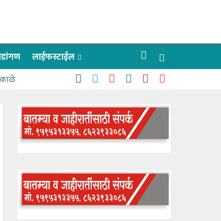
रीडांगण
लाईफस्टाईल
 काळे