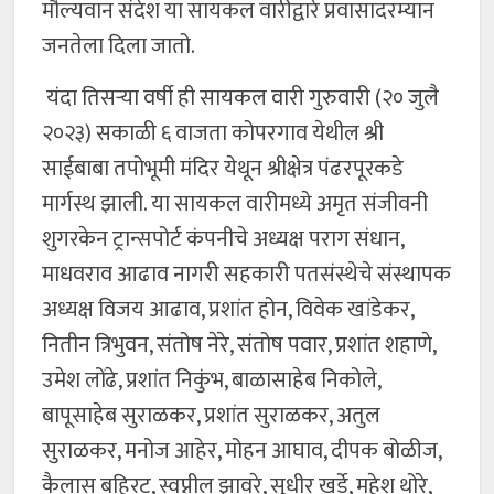
मौल्यवान संदेश या सायकल वारीद्वारे प्रवासादरम्यान
जनतेला दिला जातो.
यंदा तिसऱ्या वर्षी ही सायकल वारी गुरुवारी (२० जुलै
२०२३) सकाळी ६ वाजता कोपरगाव येथील श्री
साईबाबा तपोभूमी मंदिर येथून श्रीक्षेत्र पंढरपूरकडे
मार्गस्थ झाली. या सायकल वारीमध्ये अमृत संजीवनी
शुगरकेन ट्रान्सपोर्ट कंपनीचे अध्यक्ष पराग संधान,
माधवराव आढाव नागरी सहकारी पतसंस्थेचे संस्थापक
अध्यक्ष विजय आढाव, प्रशांत होन, विवेक खांडेकर,
नितीन त्रिभुवन, संतोष नेरे, संतोष पवार, प्रशांत शहाणे,
उमेश लोंढे, प्रशांत निकुंभ, बाळासाहेब निकोले,
बापूसाहेब सुराळकर, प्रशांत सुराळकर, अतुल
सुराळकर, मनोज आहेर, मोहन आघाव, दीपक बोळीज,
कैलास बहिरट, स्वप्नील झावरे, सुधीर खर्डे, महेश थोरे,