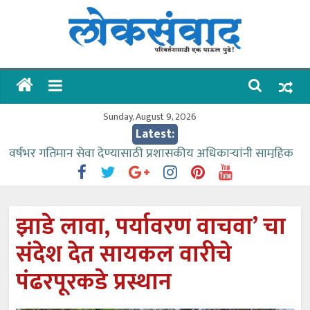
Skip
to
content
लोकसंवाद
ताज्या
घडामोडी
Sunday, August 9, 2026
Latest:
वर्षभर गतिमान सेवा देण्यासाठी प्रशासकीय अधिकाऱ्यांनी सामुहिक
प्रयत्न करावे – आमदार काळे
वाढीव निधी देण्यास पाणीपुरवठा मंत्री सकारात्मक – आ.आशुतोष
काळे
झाडे लावा, पर्यावरण वाचवा’ चा
आत्मामालिक गुरूकूलाचे २२८ विद्यार्थी शिष्यवृत्तीस पात्र
संदेश देत सायकल वारीचे
ईच्छा आणि मेहनतीच्या बळावर यश मिळवता येते – शिवप्रसाद
पंडोरे
पंढरपूरकडे प्रस्थान
आमदार आशुतोष काळे यांचा वाढदिवस विविध सामाजिक
उपक्रमांनी साजरा