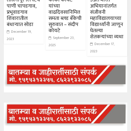
ताजनापूर लिफ्टचे
काका कोयटे
उन्नत भारत
पाणी चापडगाव,
यांच्या
अभियानांतर्गत
प्रभूवाडगाव
वाढदिवसानिमित्त
संजीवनी
शिवारातील
समता ब्लड बँकेची
महाविद्यालयाच्या
बंधाऱ्यात सोडा
सुरुवात – संदीप
विद्यार्थ्यांनी जाणून
कोयटे
घेतल्या
December 19,
शेतकऱ्यांच्या व्यथा
September 23,
2023
December 17,
2025
2023