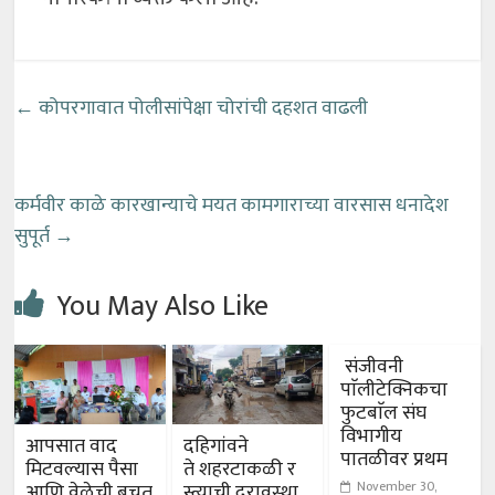
←
कोपरगावात पोलीसांपेक्षा चोरांची दहशत वाढली
कर्मवीर काळे कारखान्याचे मयत कामगाराच्या वारसास धनादेश
सुपूर्त
→
You May Also Like
संजीवनी
पाॅलीटेक्निकचा
फुटबाॅल संघ
विभागीय
आपसात वाद
दहिगांवने
पातळीवर प्रथम
मिटवल्यास पैसा
ते शहरटाकळी र
November 30,
आणि वेळेची बचत
स्त्याची दुरावस्था