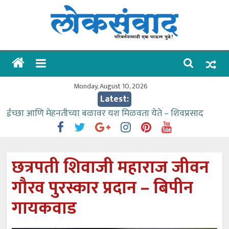
Skip
to
content
लोकसंवाद
ताज्या
घडामोडी
Monday, August 10, 2026
Latest:
ईच्छा आणि मेहनतीच्या बळावर यश मिळवता येते – शिवप्रसाद
पंडोरे
गौतम बँकेसारखी दुसरी बँक महाराष्ट्रात नाही – आमदार काळे
संजीवनीच्या विद्यार्थ्यांनी घेतली विमानतळ कार्यप्रणालीची माहिती
छत्रपती शिवाजी महाराज जीवन
वाढीव निधी देण्यास पाणीपुरवठा मंत्री सकारात्मक – आ.आशुतोष
गौरव पुरस्कार प्रदान – बिपीन
काळे
आत्मामालिक गुरूकूलाचे २२८ विद्यार्थी शिष्यवृत्तीस पात्र
गायकवाड