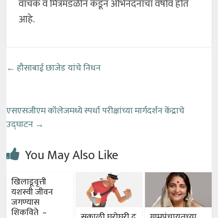
वाचक व मित्रमंडळीन कडून अभिनंदनाचा वर्षाव होत
आहे.
←
हौसाबाई छाजेड यांचे निधन
एसएसजीएम कॉलेजमध्ये स्पर्धा परीक्षांच्या मार्गदर्शन केंद्राचे
उद्घाटन
→
You May Also Like
खिलाडूवृत्ती
यशस्वी जीवन
जगण्यास
शिकविते –
सकाळी घरोघरी दू
ग्रामपंचायतच्या