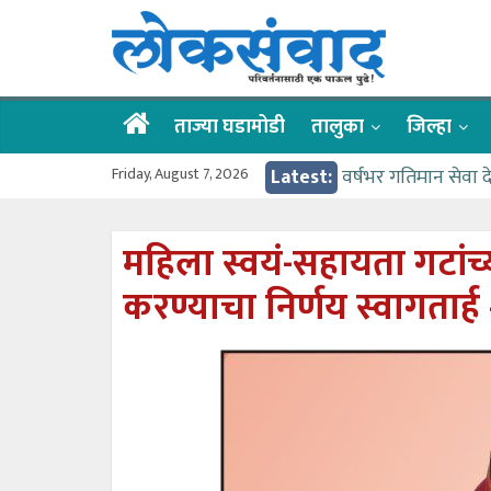
Skip
लोकसंवाद
to
content
ताज्या
घडामोडी
ताज्या घडामोडी
तालुका
जिल्हा
Friday, August 7, 2026
Latest:
वर्षभर गतिमान सेवा 
वाढीव निधी देण्यास 
आत्मामालिक गुरूकूलाचे 
महिला स्वयं-सहायता गटांच्
ईच्छा आणि मेहनतीच्य
करण्याचा निर्णय स्वागतार्
आमदार आशुतोष काळे