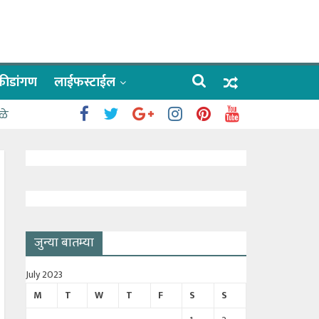
क्रीडांगण
लाईफस्टाईल
ळे
जुन्या बातम्या
July 2023
M
T
W
T
F
S
S