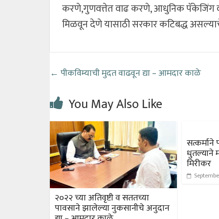
करणे,गुणवत्तेत वाढ करणे, आधुनिक पॅकेजिंग व ब
मिळवून देणे यासाठी सरकार कटिबद्ध असल्याचे 
←
पीकविम्याची मुदत वाढवून द्या – आमदार काळे
You May Also Like
सत्कर्माने
धुतल्याने
मिरीकर
Septembe
२०२२ च्या अतिवृष्टी व सततच्या
पावसाने झालेल्या नुकसानीचे अनुदान
द्या – आमदार काळे