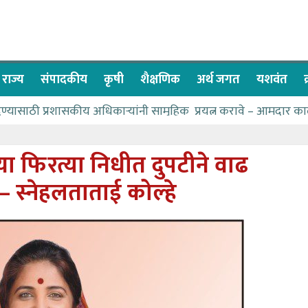
राज्य
संपादकीय
कृषी
शैक्षणिक
अर्थ जगत
यशवंत
देण्यासाठी प्रशासकीय अधिकाऱ्यांनी सामुहिक प्रयत्न करावे – आमदार का
पाणीपुरवठा मंत्री सकारात्मक – आ.आशुतोष काळे
२२८ विद्यार्थी शिष्यवृत्तीस पात्र
या फिरत्या निधीत दुपटीने वाढ
ा बळावर यश मिळवता येते – शिवप्रसाद पंडोरे
ह – स्नेहलताताई कोल्हे
 यांचा वाढदिवस विविध सामाजिक उपक्रमांनी साजरा