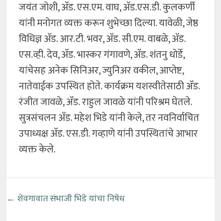
जयंत जोशी, अ‍ॅड. एस.एम. वाघ, अ‍ॅड.एस.डी. कुलकर्णी
यांनी मनोगत व्यक्त करून शुभेच्छा दिल्या. यावेळी, जेष्ठ
विधिज्ञ अ‍ॅड. आर.टी. भवर, अ‍ॅड. सी.एम. वाबळे, अ‍ॅड.
एस.व्ही. देव, अ‍ॅड. भास्कर गंगावणे, अ‍ॅड. शंतनु धोर्डे,
यांचेसह अनेक सिनिअर, ज्युनिअर वकील, आप्तेष्ट,
नातेवाईक उपस्थित होते. कार्यक्रम यशस्वीतेसाठी ॲड.
रंजीत जावळे, ॲड. राहुल जावळे यांनी परिश्रम घेतले.
सुत्रसंचलन अ‍ॅड. महेश भिडे यांनी केले, तर नवनिर्वाचित
उपाध्यक्ष अ‍ॅड. एस.डी. गव्हाणे यांनी उपस्थितांचे आभार
व्यक्त केले.
←
शेवगावात संभाजी भिडे यांचा निषेध