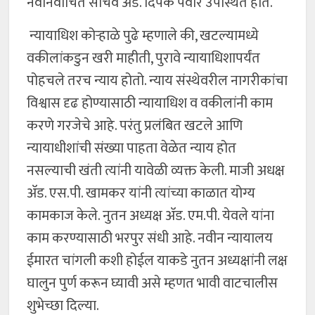
नवनिर्वाचित सचिव अ‍ॅड. दिपक पवार उपस्थित होते.
न्यायाधिश कोऱ्हाळे पुढे म्हणाले की, खटल्यामध्ये
वकीलांकडुन खरी माहीती, पुरावे न्यायाधिशापर्यंत
पोहचले तरच न्याय होतो. न्याय संस्थेवरील नागरीकांचा
विश्वास दृढ होण्यासाठी न्यायाधिश व वकीलांनी काम
करणे गरजेचे आहे. परंतु प्रलंबित खटले आणि
न्यायाधीशांची संख्या पाहता वेळेत न्याय होत
नसल्याची खंती त्यांनी यावेळी व्यक्त केली. माजी अधक्ष
अ‍ॅड. एस.पी. खामकर यांनी त्यांच्या काळात योग्य
कामकाज केले. नुतन अध्यक्ष अ‍ॅड. एम.पी. येवले यांना
काम करण्यासाठी भरपुर संधी आहे. नवीन न्यायालय
ईमारत चांगली कशी होईल याकडे नुतन अध्यक्षांनी लक्ष
घालुन पुर्ण करून घ्यावी असे म्हणत भावी वाटचालीस
शुभेच्छा दिल्या.