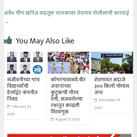
अवैध गौण खनिज वाहतूक चालकावर शेवगाव पोलीसाची कारवाई
→
You May Also Like
संजीवनीच्या पाच
कोपरगावमध्ये वीर
शेवगावत अंदाजे
विद्यार्थ्यांची
जवानांच्या
३०० किलो गोमांस
डेलाॅईट कंपनीत
कुटुंबाची गौरव
जप्त
निवड
रॅली, सजवलेल्या
December 29,
रथातून काढली
February 10,
2023
मिरवणुक
2026
August 13, 2023