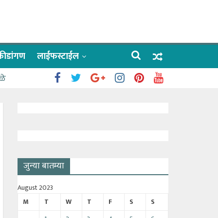
क्रीडांगण
लाईफस्टाईल
ळे
जुन्या बातम्या
August 2023
M
T
W
T
F
S
S