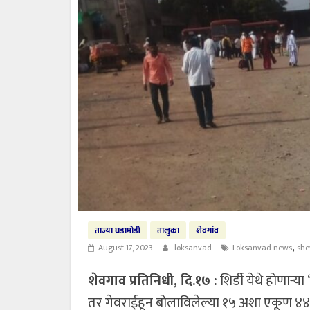
ताज्या घडामोडी
तालुका
शेवगांव
,
August 17, 2023
loksanvad
Loksanvad news
she
शेवगाव प्रतिनिधी, दि.१७ :
शिर्डी येथे होणाऱ
तर गेवराईहून बोलाविलेल्या १५ अशा एकूण ४