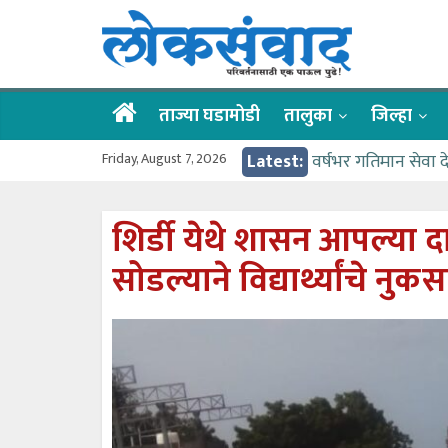
Skip
लोकसंवाद
to
content
ताज्या
घडामोडी
ताज्या घडामोडी
तालुका
जिल्हा
Friday, August 7, 2026
Latest:
वर्षभर गतिमान सेवा 
वाढीव निधी देण्यास 
आत्मामालिक गुरूकूलाचे 
शिर्डी येथे शासन आपल्या दा
ईच्छा आणि मेहनतीच्य
सोडल्याने विद्यार्थ्यांचे नुक
आमदार आशुतोष काळे