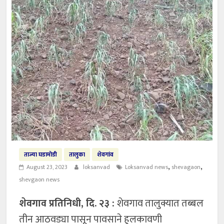
ताज्या घडामोडी
तालुका
शेवगांव
,
,
August 23, 2023
loksanvad
Loksanvad news
shevagaon
shevgaon news
शेवगाव प्रतिनिधी, दि. २३ :
शेवगाव तालुक्यात तब्बल
तीन आठवड्या पासून पावसाने हुलकावणी