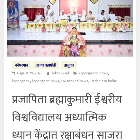
कोपरगाव
ताज्या घडामोडी
तालुका
,
August 29, 2023
loksanvad
kopargaaon news
,
,
,
kopargaon
kopargaon news
Loksanvad news
Snehalata kolhe
प्रजापिता ब्रह्माकुमारी ईश्वरीय
विश्वविद्यालय अध्यात्मिक
ध्यान केंद्रात रक्षाबंधन साजरा