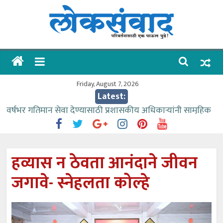
Skip
to
content
लोकसंवाद
ताज्या
घडामोडी
Friday, August 7, 2026
Latest:
वर्षभर गतिमान सेवा देण्यासाठी प्रशासकीय अधिकाऱ्यांनी सामुहिक
प्रयत्न करावे – आमदार काळे
वाढीव निधी देण्यास पाणीपुरवठा मंत्री सकारात्मक – आ.आशुतोष
काळे
हव्यास न ठेवता आनंदाने जीवन
आत्मामालिक गुरूकूलाचे २२८ विद्यार्थी शिष्यवृत्तीस पात्र
जगावे- स्नेहलता कोल्हे
ईच्छा आणि मेहनतीच्या बळावर यश मिळवता येते – शिवप्रसाद
पंडोरे
आमदार आशुतोष काळे यांचा वाढदिवस विविध सामाजिक
उपक्रमांनी साजरा