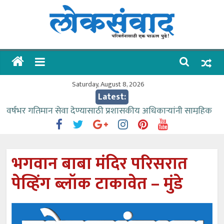
Skip
to
content
लोकसंवाद
ताज्या
घडामोडी
Saturday, August 8, 2026
Latest:
वर्षभर गतिमान सेवा देण्यासाठी प्रशासकीय अधिकाऱ्यांनी सामुहिक
प्रयत्न करावे – आमदार काळे
वाढीव निधी देण्यास पाणीपुरवठा मंत्री सकारात्मक – आ.आशुतोष
काळे
भगवान बाबा मंदिर परिसरात
आत्मामालिक गुरूकूलाचे २२८ विद्यार्थी शिष्यवृत्तीस पात्र
पेव्हिंग ब्लॉक टाकावेत – मुंडे
ईच्छा आणि मेहनतीच्या बळावर यश मिळवता येते – शिवप्रसाद
पंडोरे
आमदार आशुतोष काळे यांचा वाढदिवस विविध सामाजिक
उपक्रमांनी साजरा