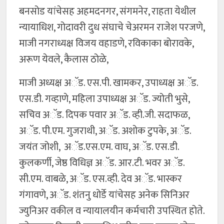
बनसोड यांचेसह अहमदनगर, संगमनेर, राहता येथील
न्यायाधिश, गोदावरी दुध संघाचे चेअरमन राजेश परजणे,
माजी नगराध्यक्ष विजय वहाडणे, रविकाका बोरावके,
अरूण येवले, कैलास ठोळे,
माजी अध्यक्ष अॅड. एस.पी. खामकर, उपाध्यक्ष अॅड.
एस.डी. गव्हाणे, महिला उपाध्यक्ष अॅड. ज्योती भुसे,
सचिव अॅड. दिपक पवार अॅड. व्ही.जी. सदाफळ,
अॅड. पी.एम. गुजराथी, अॅड. अशोक टुपके, अॅड.
जयंत जोशी, अॅड.एस.एम. वाघ, अॅड. एस.डी.
कुलकर्णी, जेष्ठ विधिज्ञ अॅड. आर.टी. भवर अॅड.
सी.एम. वाबळे, अॅड. एस.व्ही. देव अॅड. भास्कर
गंगावणे, अॅड. शंतनु धोर्डे यांचेसह अनेक सिनिअर
ज्युनिअर वकील व न्यायालयीन कर्मचारी उपस्थित होते.