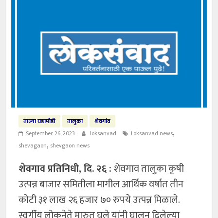
ताज्या घडामोडी
तालुका
शेवगांव
,
September 26, 2023
loksanvad
Loksanvad news
,
shevagaon
shevgaon news
शेवगाव प्रतिनिधी, दि. २६ :
शेवगाव तालुका कृषी
उत्पन्न बाजार समितीला मागील आर्थिक वर्षात तीन
कोटी ३१ लाख २६ हजार ७० रुपये उत्पन्न मिळाले.
स्वर्गीय लोकनेते मारुत घुले यांनी घालून दिलेल्या