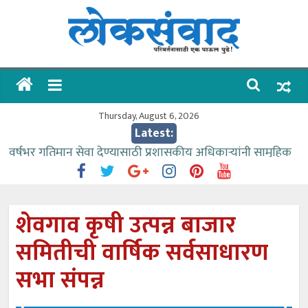
Skip
to
content
लोकसंवाद
ताज्या
घडामोडी
Thursday, August 6, 2026
Latest:
वर्षभर गतिमान सेवा देण्यासाठी प्रशासकीय अधिकाऱ्यांनी सामुहिक
प्रयत्न करावे – आमदार काळे
वाढीव निधी देण्यास पाणीपुरवठा मंत्री सकारात्मक – आ.आशुतोष
काळे
शेवगाव कृषी उत्पन्न बाजार
आत्मामालिक गुरूकूलाचे २२८ विद्यार्थी शिष्यवृत्तीस पात्र
समितीची वार्षिक सर्वसाधारण
ईच्छा आणि मेहनतीच्या बळावर यश मिळवता येते – शिवप्रसाद
पंडोरे
सभा संपन्न
आमदार आशुतोष काळे यांचा वाढदिवस विविध सामाजिक
उपक्रमांनी साजरा