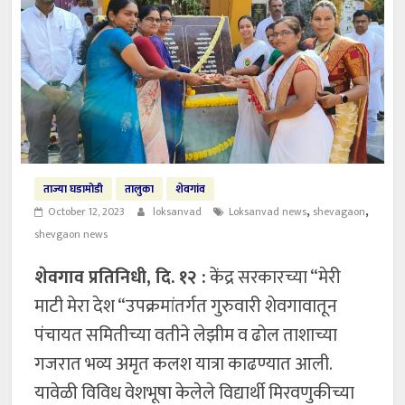
ताज्या घडामोडी
तालुका
शेवगांव
,
,
October 12, 2023
loksanvad
Loksanvad news
shevagaon
shevgaon news
शेवगाव प्रतिनिधी, दि. १२ :
केंद्र सरकारच्या “मेरी
माटी मेरा देश “उपक्रमांतर्गत गुरुवारी शेवगावातून
पंचायत समितीच्या वतीने लेझीम व ढोल ताशाच्या
गजरात भव्य अमृत कलश यात्रा काढण्यात आली.
यावेळी विविध वेशभूषा केलेले विद्यार्थी मिरवणुकीच्या