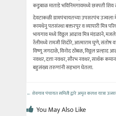
कडुबाळ माताडे भविनिमगावमध्ये छत्रपती शिव 
देवटाकळी ग्रामपंचायतच्या उपसरपंच उज्वला म
कामधेनु पतसंस्था बक्तरपुर व व्यापारी मित्र प
भायगाव मध्ये विठ्ठल आढाव मित्र मंडळाने, मजल
रॅलीमध्ये रामजी शिदोरे, आत्माराम घुणे, संतोष
विष्णू जगदाळे, विनोद ठोंबळ, विठ्ठल प्रल्हाद 
नवथर, दत्ता नवथर, सौरभ नवथर, सार्थक कमा
बहुसंख्य तरुणांनी सहभाग घेतला.
←
शेवगाव पंचायत समिती द्वारे अमृत कलश यात्रा उत्साव
You May Also Like