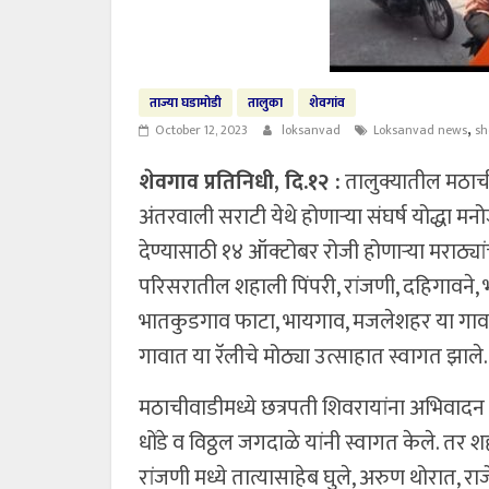
ताज्या घडामोडी
तालुका
शेवगांव
,
October 12, 2023
loksanvad
Loksanvad news
sh
शेवगाव प्रतिनिधी, दि.१२ :
तालुक्यातील मठाच
अंतरवाली सराटी येथे होणाऱ्या संघर्ष योद्धा मन
देण्यासाठी १४ ऑक्टोबर रोजी होणाऱ्या मराठ्य
परिसरातील शहाली पिंपरी, रांजणी, दहिगावने, भ
भातकुडगाव फाटा, भायगाव, मजलेशहर या गावात
गावात या रॅलीचे मोठ्या उत्साहात स्वागत झाले.
मठाचीवाडीमध्ये छत्रपती शिवरायांना अभिवाद
धोंडे व विठ्ठल जगदाळे यांनी स्वागत केले. तर श
रांजणी मध्ये तात्यासाहेब घुले, अरुण थोरात, र