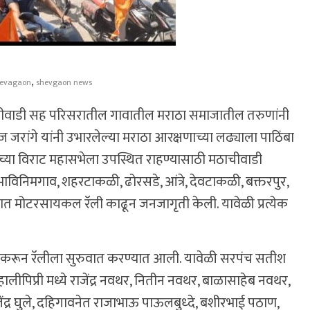
,
evagaon
shevgaon news
ीवाडी सह परिसरातील गावातील मराठा समाजातील तरुणांनी
ोज जरांगे यांनी उभारलेल्या मराठा आरक्षणाच्या लढ्याला पाठिंबा
ांच्या विराट महासभेला उपस्थित राहण्यासाठी मठाचीवाडी
ाविनिमगाव, शहरटाकळी, ढोरसडे, आंत्रे, देवटाकळी, बक्तरपुर,
 मोटरसायकल रॅली काढून जनजागृती केली. यावेळी प्रत्येक
न करून रॅलीला सुरुवात करण्यात आली. यावेळी सरपंच सतीश
हालीपिप्री मध्ये राजेंद्र नवथर, नितीन नवथर, बाळासाहेब नवथर,
ाजेंद्र घुले, दहिगावनेत राजाभाऊ पाऊलबुध्दे, बशीरभाई पठाण,