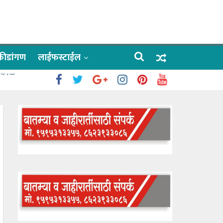
क्रीडांगण
लाईफस्टाईल
 काळे