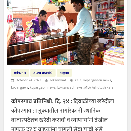
कोपरगाव
ताज्या घडामोडी
तालुका
,
,
October 24, 2023
loksanvad
kale
kopargaaon news
,
,
,
kopargaon
kopargaon news
Loksanvad news
MLA Ashutosh kale
कोपरगाव प्रतिनिधी, दि. २४ :
दिवाळीच्या खरेदीला
कोपरगाव तालुक्यातील नागरिकांनी स्थानिक
बाजारपेठेतच खरेदी करावी व व्यापाऱ्यांनी देखील
माफक दर व ग्राहकांना चांगली सेवा द्यावी असे