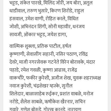
भट्टड, संकेत पारखे, मिलिंद जोरी, जय बोरा, अतुल
धाडीवाल, तरुण भुसारे, किरण शिरोडे, राहुल
हंसवाल, उमेश वाणी, रोहित काले, विधित
जोशी, अभिनंदन शिंगी, सोनी महावीर, धनंजय
सावजी, ओंकार भट्टड, जयेश डागा,
वाल्मिक शुक्ला, प्रतिक पाटील, हर्षल
कृष्णाणी, सेवासींग सहानी, नसिर पठाण, रविंद्र
देवरे, माजी नगरसेवक गटनेते विरेन बोरावके, मंदार
पहाडे, रमेश गवळी, कृष्णा आढाव, राजेंद्र
वाकचौरे, फकीर कुरेशी, अजीज शेख, युवक शहराध्यक्ष
नवाज कुरेशी, चंद्रशेखर म्हस्के, सुनील
शिलेदार, बाळासाहेब रुईकर, प्रशांत वाबळे, मनोज
नरोडे, शैलेश साबळे, ऋषीकेश खैरनार, सचिन
गवारे, गणेश बोरुडे, गोरख कानडे, नारायण