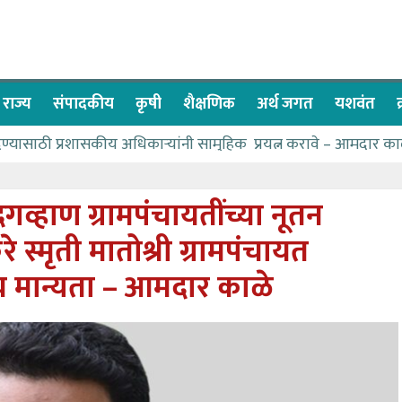
राज्य
संपादकीय
कृषी
शैक्षणिक
अर्थ जगत
यशवंत
देण्यासाठी प्रशासकीय अधिकाऱ्यांनी सामुहिक प्रयत्न करावे – आमदार का
पाणीपुरवठा मंत्री सकारात्मक – आ.आशुतोष काळे
२२८ विद्यार्थी शिष्यवृत्तीस पात्र
गव्हाण ग्रामपंचायतींच्या नूतन
ा बळावर यश मिळवता येते – शिवप्रसाद पंडोरे
स्मृती मातोश्री ग्रामपंचायत
 यांचा वाढदिवस विविध सामाजिक उपक्रमांनी साजरा
य मान्यता – आमदार काळे