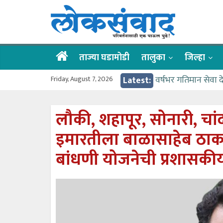
Skip
लोकसंवाद
to
content
ताज्या
घडामोडी
ताज्या घडामोडी
तालुका
जिल्हा
Friday, August 7, 2026
Latest:
वर्षभर गतिमान सेवा 
वाढीव निधी देण्यास 
आत्मामालिक गुरूकूलाचे 
लौकी, शहापूर, सोनारी, चांद
ईच्छा आणि मेहनतीच्य
इमारतीला बाळासाहेब ठाकरे 
आमदार आशुतोष काळे
बांधणी योजनेची प्रशासकी