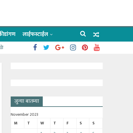
क्रीडांगण
लाईफस्टाईल
ळे
जुन्या बातम्या
November 2023
M
T
W
T
F
S
S