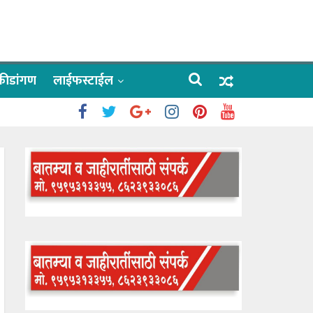
क्रीडांगण
लाईफस्टाईल
 काळे
ाऊलींचे दर्शन