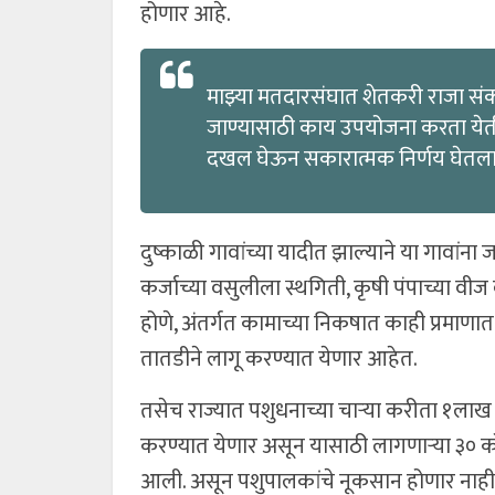
होणार आहे.
माझ्या मतदारसंघात शेतकरी राजा सं
जाण्यासाठी काय उपयोजना करता ये
दखल घेऊन सकारात्मक निर्णय घेतला त्
दुष्काळी गावांच्या यादीत झाल्याने या गावांन
कर्जाच्या वसुलीला स्थगिती, कृषी पंपाच्या वी
होणे, अंतर्गत कामाच्या निकषात काही प्रमा
तातडीने लागू करण्यात येणार आहेत.
तसेच राज्यात पशुधनाच्या चाऱ्या करीता १लाख
करण्यात येणार असून यासाठी लागणाऱ्या ३० कोट
आली. असून पशुपालकांचे नूकसान होणार नाही.