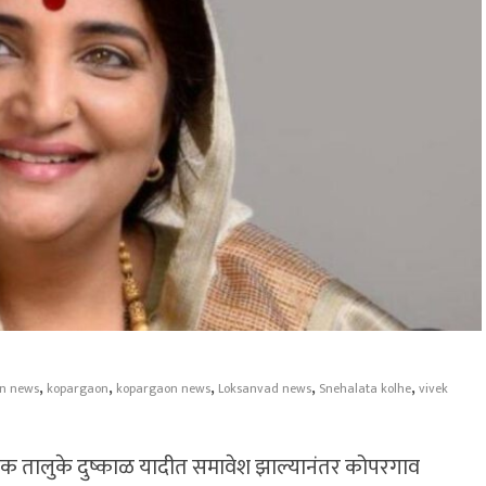
,
,
,
,
,
n news
kopargaon
kopargaon news
Loksanvad news
Snehalata kolhe
vivek
िक तालुके दुष्काळ यादीत समावेश झाल्यानंतर कोपरगाव