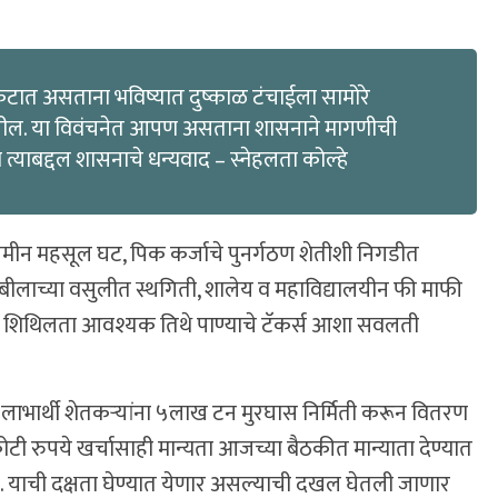
कटात असताना भविष्यात दुष्काळ टंचाईला सामोरे
तील. या विवंचनेत आपण असताना शासनाने मागणीची
याबद्दल शासनाचे धन्यवाद – स्नेहलता कोल्हे
ा जमीन महसूल घट, पिक कर्जाचे पुनर्गठण शेतीशी निगडीत
ज बीलाच्या वसुलीत स्थगिती, शालेय व महाविद्यालयीन फी माफी
णात शिथिलता आवश्यक तिथे पाण्याचे टॅकर्स आशा सवलती
 लाभार्थी शेतकऱ्यांना ५लाख टन मुरघास निर्मिती करून वितरण
ी रुपये खर्चासाही मान्यता आजच्या बैठकीत मान्याता देण्यात
 याची दक्षता घेण्यात येणार असल्याची दखल घेतली जाणार