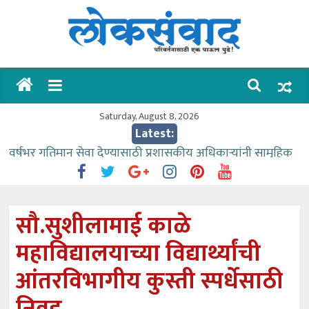
Skip
to
content
लोकसंवाद
ताज्या
घडामोडी
Saturday, August 8, 2026
Latest:
वर्षभर गतिमान सेवा देण्यासाठी प्रशासकीय अधिकाऱ्यांनी सामुहिक
प्रयत्न करावे – आमदार काळे
वाढीव निधी देण्यास पाणीपुरवठा मंत्री सकारात्मक – आ.आशुतोष
काळे
सौ.सुशीलामाई काळे
आत्मामालिक गुरूकूलाचे २२८ विद्यार्थी शिष्यवृत्तीस पात्र
महाविद्यालयाच्या विद्यार्थ्यांची
ईच्छा आणि मेहनतीच्या बळावर यश मिळवता येते – शिवप्रसाद
पंडोरे
आंतरविभागीय कुस्ती स्पर्धेसाठी
आमदार आशुतोष काळे यांचा वाढदिवस विविध सामाजिक
उपक्रमांनी साजरा