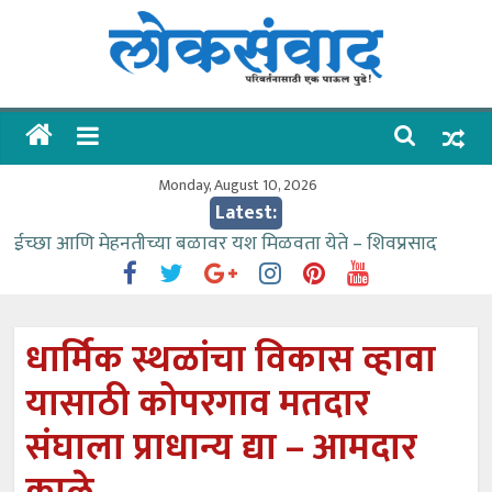
Skip
to
content
लोकसंवाद
ताज्या
घडामोडी
Monday, August 10, 2026
Latest:
ईच्छा आणि मेहनतीच्या बळावर यश मिळवता येते – शिवप्रसाद
पंडोरे
गौतम बँकेसारखी दुसरी बँक महाराष्ट्रात नाही – आमदार काळे
संजीवनीच्या विद्यार्थ्यांनी घेतली विमानतळ कार्यप्रणालीची माहिती
धार्मिक स्थळांचा विकास व्हावा
वाढीव निधी देण्यास पाणीपुरवठा मंत्री सकारात्मक – आ.आशुतोष
यासाठी कोपरगाव मतदार
काळे
आत्मामालिक गुरूकूलाचे २२८ विद्यार्थी शिष्यवृत्तीस पात्र
संघाला प्राधान्य द्या – आमदार