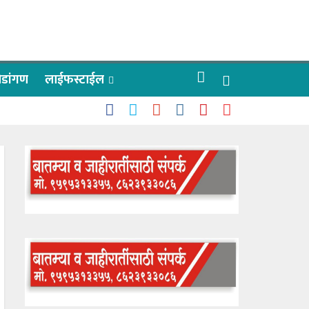
रीडांगण
लाईफस्टाईल
 काळे
ाऊलींचे दर्शन