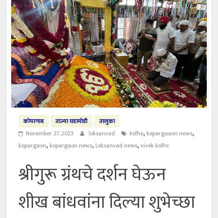
कोपरगाव
ताज्या घडामोडी
तालुका
,
,
November 27, 2023
loksanvad
kolhe
kopargaaon news
,
,
,
kopargaon
kopargaon news
Loksanvad news
vivek kolhe
श्रीगुरू ग्रंथचे दर्शन घेऊन
शीख बांधवांना दिल्या शुभेच्छा