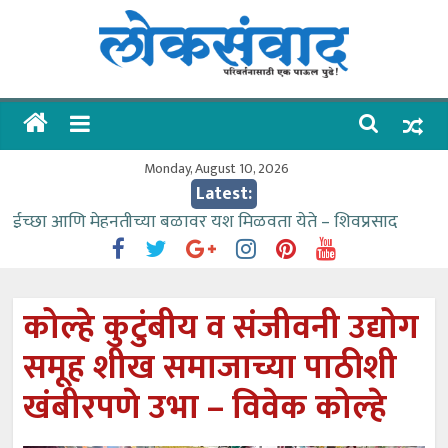
Skip
to
content
लोकसंवाद
ताज्या
घडामोडी
Monday, August 10, 2026
Latest:
ईच्छा आणि मेहनतीच्या बळावर यश मिळवता येते – शिवप्रसाद
पंडोरे
गौतम बँकेसारखी दुसरी बँक महाराष्ट्रात नाही – आमदार काळे
संजीवनीच्या विद्यार्थ्यांनी घेतली विमानतळ कार्यप्रणालीची माहिती
कोल्हे कुटुंबीय व संजीवनी उद्योग
वाढीव निधी देण्यास पाणीपुरवठा मंत्री सकारात्मक – आ.आशुतोष
समूह शीख समाजाच्या पाठीशी
काळे
आत्मामालिक गुरूकूलाचे २२८ विद्यार्थी शिष्यवृत्तीस पात्र
खंबीरपणे उभा – विवेक कोल्हे