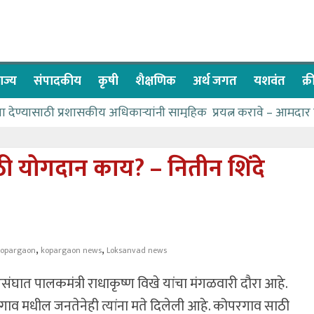
ाज्य
संपादकीय
कृषी
शैक्षणिक
अर्थ जगत
यशवंत
क्
वा देण्यासाठी प्रशासकीय अधिकाऱ्यांनी सामुहिक प्रयत्न करावे – आमदार
ास पाणीपुरवठा मंत्री सकारात्मक – आ.आशुतोष काळे
ाचे २२८ विद्यार्थी शिष्यवृत्तीस पात्र
ाठी योगदान काय? – नितीन शिंदे
च्या बळावर यश मिळवता येते – शिवप्रसाद पंडोरे
ळे यांचा वाढदिवस विविध सामाजिक उपक्रमांनी साजरा
,
,
kopargaon
kopargaon news
Loksanvad news
घात पालकमंत्री राधाकृष्ण विखे यांचा मंगळवारी दौरा आहे.
परगाव मधील जनतेनेही त्यांना मते दिलेली आहे. कोपरगाव साठी