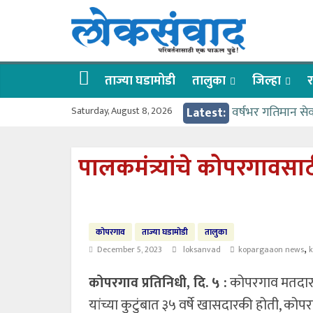
Skip
लोकसंवाद
to
content
ताज्या
घडामोडी
ताज्या घडामोडी
तालुका
जिल्हा
र
Saturday, August 8, 2026
Latest:
वर्षभर गतिमान से
वाढीव निधी देण्य
आत्मामालिक गुरूकूल
पालकमंत्र्यांचे कोपरगावस
ईच्छा आणि मेहनती
आमदार आशुतोष का
कोपरगाव
ताज्या घडामोडी
तालुका
,
December 5, 2023
loksanvad
kopargaaon news
कोपरगाव प्रतिनिधी, दि. ५ :
कोपरगाव मतदारसं
यांच्या कुटुंबात ३५ वर्षे खासदारकी होती, को