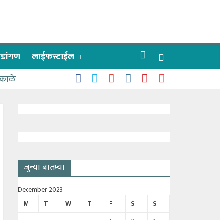
रीडांगण
लाईफस्टाईल
 काळे
जुन्या बातम्या
December 2023
M
T
W
T
F
S
S