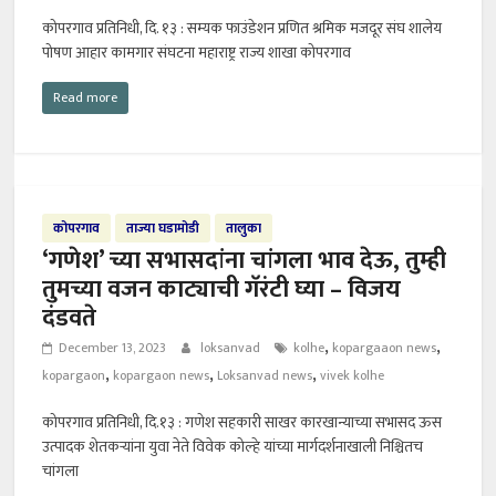
कोपरगाव प्रतिनिधी, दि. १३ : सम्यक फाउंडेशन प्रणित श्रमिक मजदूर संघ शालेय
पोषण आहार कामगार संघटना महाराष्ट्र राज्य शाखा कोपरगाव
Read more
कोपरगाव
ताज्या घडामोडी
तालुका
‘गणेश’ च्या सभासदांना चांगला भाव देऊ, तुम्ही
तुमच्या वजन काट्याची गॅरंटी घ्या – विजय
दंडवते
,
,
December 13, 2023
loksanvad
kolhe
kopargaaon news
,
,
,
kopargaon
kopargaon news
Loksanvad news
vivek kolhe
कोपरगाव प्रतिनिधी, दि.१३ : गणेश सहकारी साखर कारखान्याच्या सभासद ऊस
उत्पादक शेतकऱ्यांना युवा नेते विवेक कोल्हे यांच्या मार्गदर्शनाखाली निश्चितच
चांगला