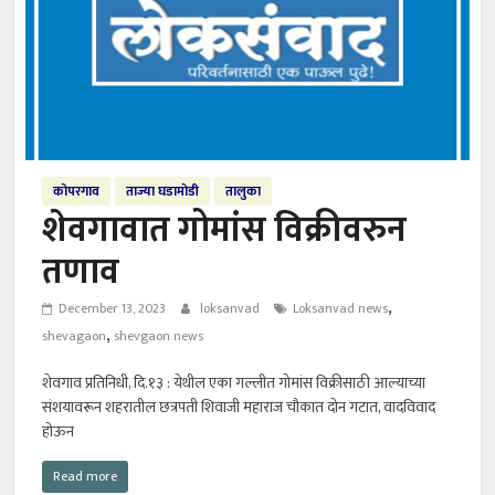
कोपरगाव
ताज्या घडामोडी
तालुका
शेवगावात गोमांस विक्रीवरुन
तणाव
,
December 13, 2023
loksanvad
Loksanvad news
,
shevagaon
shevgaon news
शेवगाव प्रतिनिधी, दि.१३ : येथील एका गल्लीत गोमांस विक्रीसाठी आल्याच्या
संशयावरून शहरातील छत्रपती शिवाजी महाराज चौकात दोन गटात, वादविवाद
होऊन
Read more