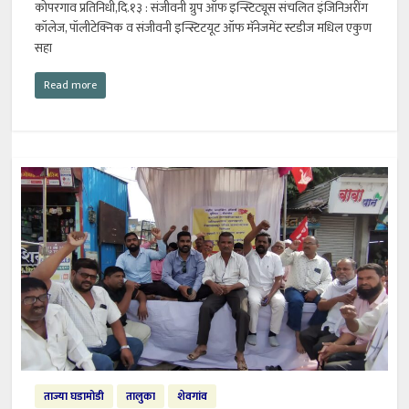
कोपरगाव प्रतिनिधी,दि.१३ : संजीवनी ग्रुप ऑफ इन्स्टिट्यूस संचलित इंजिनिअरींग
कॉलेज, पॉलीटेक्निक व संजीवनी इन्स्टिटयूट ऑफ मॅनेजमेंट स्टडीज मधिल एकुण
सहा
Read more
ताज्या घडामोडी
तालुका
शेवगांव