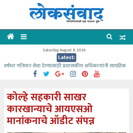
Skip
to
content
लोकसंवाद
ताज्या
घडामोडी
Saturday, August 8, 2026
Latest:
वर्षभर गतिमान सेवा देण्यासाठी प्रशासकीय अधिकाऱ्यांनी सामुहिक
प्रयत्न करावे – आमदार काळे
वाढीव निधी देण्यास पाणीपुरवठा मंत्री सकारात्मक – आ.आशुतोष
काळे
कोल्हे सहकारी साखर
आत्मामालिक गुरूकूलाचे २२८ विद्यार्थी शिष्यवृत्तीस पात्र
कारखान्याचे आयएसओ
ईच्छा आणि मेहनतीच्या बळावर यश मिळवता येते – शिवप्रसाद
पंडोरे
मानांकनाचे ऑडीट संपन्न
आमदार आशुतोष काळे यांचा वाढदिवस विविध सामाजिक
उपक्रमांनी साजरा