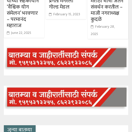
यांच्या सहकार्याने
प्रगती मगरला
मराठी भाषा जतन
‘वैश्विक योग
गोल्ड मेडल
संवर्धन करतील –
संमेलन’ भरवणार
माजी नगराध्यक्ष
February 15, 2023
– परमानंद
कुदळे
महाराज
February 28,
June 22, 2025
2025
जुन्या बातम्या