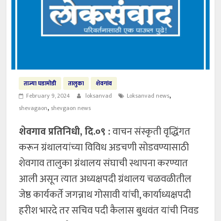
ताज्या घडामोडी
तालुका
शेवगांव
,
February 9, 2024
loksanvad
Loksanvad news
,
shevagaon
shevgaon news
शेवगाव प्रतिनिधी, दि.०९ :
वाचन संस्कृती वृद्धिंगत
करून ग्रंथालयांच्या विविध अडचणी सोडवण्यासाठी
शेवगाव तालुका ग्रंथालय संघाची स्थापना करण्यात
आली असून त्यात अध्यक्षपदी ग्रंथालय चळवळीतील
जेष्ठ कार्यकर्ते जगन्नाथ गोसावी यांची, कार्याध्यक्षपदी
हरीश भारदे तर सचिव पदी कैलास बुधवंत यांची निवड