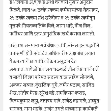
ग्रंथालयांना अ,ब,क,ड अशा वर्गवारी नुसार अनुदान
मिळते. त्यात ५० टक्के रक्कम कर्मचाऱ्यांच्या वेतनावर,
२५ टक्के रक्कम ग्रंथ खरेदीवर व २५ टक्के रकमेतून
वृत्तपत्रे-नियतकालिके बिले, जागा भाडे, वीज बिल,
फर्निचर आणि इतर अनुशंघिक खर्च करावा लागतो.
तसेच शासनमान्य सर्व ग्रंथालयांची ऑनलाइन पद्धतीने
तपासणी होते. संबंधित अधिकारी प्रत्यक्ष ग्रंथालयात
येऊन त्याचे छायाचित्र घेऊन अनुदान देत
असतात. यावेळी ग्रंथालय चळवळीतील जेष्ठ कार्यकर्ते
व माजी जिल्हा परिषद सदस्य बाळासाहेब सोनवणे,
अकबर सय्यद, कुंडलिक घुगे, जमीर पठाण, साजिद
शेख, संतोष मेरड, सुरेश बडे, रामकिसन कराड,
विजयकुमार लड्डा, दत्तात्रय गादे, राजेंद्र वडागळे, अच्युत
भागवत, नाना मडके, अर्जुन उगले यांच्यासह कार्यकर्ते