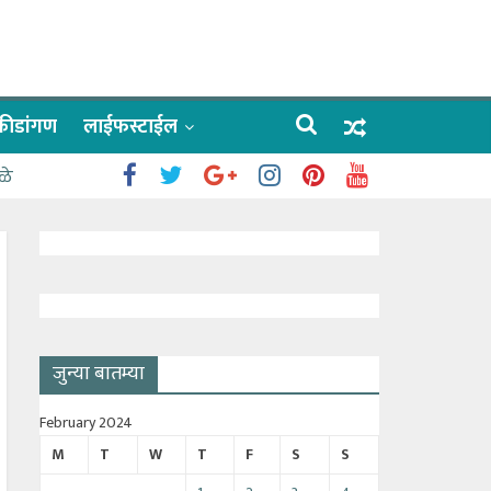
क्रीडांगण
लाईफस्टाईल
ळे
जुन्या बातम्या
February 2024
M
T
W
T
F
S
S