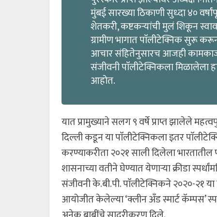
मुंबई सारख्या ठिकाणी सुध्दा ४० वर्षां
शेतकरी, कष्टकऱ्यांची मुलं शिकून स्वा
ग्रामीण भागात पाॅलीटेक्निक सुरू करून 
आचार संहितेनुसारच आजही कामकाज चाल
संजीवनी पाॅलीटेक्निकला मिळालेला हा प
आहोत.
यात प्रामुख्याने सलग ९ वर्षे प्राप्त झालेले मह
दिल्ली कडून या पाॅलीटेक्निकला इतर पाॅलीटेक्न
करण्याकरीता २०२१ साली दिलेला भारतातील पहिल्य
शासनाच्या वतीने घेण्यात येणाऱ्या क्रीडा स्पर्धां
संजीवनी के.बी.पी. पाॅलीटेक्निकने २०२०-२१ या
आयोजीत केलेल्या ‘क्लीन अँड स्मार्ट कॅम्पस’ स
अनेक बाबींचे सादरीकरण दिले.