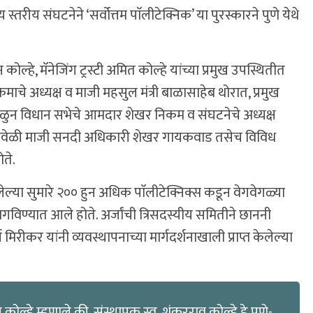
्तरीय संघटनेने ‘सर्वोत्तम पाॅलीटेक्निक’ या पुरस्कारने पुणे येथे
 कोल्हे, मॅनेजिंग ट्रस्टी अमित कोल्हे यांच्या प्रमुख उपस्थितीत
क्रमाचे अध्यक्ष व माजी महसुल मंत्री बाळासाहेब थोरात, प्रमुख
चिपळुन विधान सभेचे आमदार शेखर निकम व संघटनेचे अध्यक्ष
ा. यावेळी माजी सनदी अधिकारी शेखर गायकवाड तसेच विविध
ोते.
या सुमारे २०० हुन अधिक पाॅलीटेक्निक्स कडून वेगवेगळ्या
मागविण्यात आले होते. अर्जांची त्रिसदस्यीय समितीने छाननी
य मिरीकर यांनी व्यवस्थापनाच्या मार्गदर्शनाखाली प्राप्त केलेल्या
न कोल्हे म्हणाले की, संस्थापक स्व. शंकरराव कोल्हे हे पुणे-