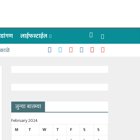
रीडांगण
लाईफस्टाईल
 काळे
जुन्या बातम्या
February 2024
M
T
W
T
F
S
S