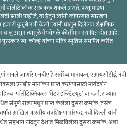
पूर्वी पाॅलीटेक्निक सुरू करू शकले असते, परंतु माझ्या
वलंबी झाली पाहीजे, या हेतुने त्यांनी कोपरगाव सारख्या
हजारो कुटूंबे उभी केली. त्यांनी घालुन दिलेल्या शैक्षणिक
ु असुन त्यामुळे वेगवेगळे कीर्तीमान स्थापित होत आहे.
ुरस्कार स्व. कोल्हे यांच्या पवित्र स्मृतिस समर्पित करीत
त्वपुर्ण मानले जाणारे एनबीए हे सर्वोच्च मानांकन, एआयसीटीई, नवी
िक्सला एनबीए मानांकन प्राप्त करण्यासाठी मार्गदर्शन
ा पाॅलीटेक्निकला ‘मेंटर इन्स्टिटयूट’ चा दर्जा, राज्यात
मधिल संपुर्ण राज्यामधुन प्राप्त केलेला दुसरा क्रमांक, तसेच
 वर्षात आखिल भारतीय तंत्रशिक्षण परिषद, नवी दिल्ली यांनी
्पर्धेत सहभाग नोंदवुन देशात मिळविलेला दुसरा क्रमांक, अशा