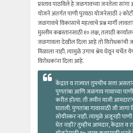
प्रस्ताव पाठविले हे जळगावच्या जनतेला सांग
योजने अंतर्गत पाणी पुरवठा योजनेसाठी २ कोट
जळगावचे विकासाचे महत्वाचे प्रश्न मार्गी लावतां
मुस्लीम कब्रस्तानसाठी १० लक्ष, तलाठी कार्याल
जळगावला देखील दिला आहे तो विरोधकांची जळग
मिळाला नाही. त्यामुळे उगाच श्रेय घेवून चर्चे
विरोधकांना दिला आहे.
केंद्रात व राज्यात तुमचीच सत्ता अस
पुणतांबा आणि जळगाव गावाच्या पाणी 
करीत होत्या. ती जमीन माजी आमदारांच्य
घातली. पुणतांबा गावासाठी जी जागा दि
सोयीस्कर नाही. त्यामुळे अजूनही पाणी
घेत नाही? तुम्हीच आमदार, केंद्रात व 