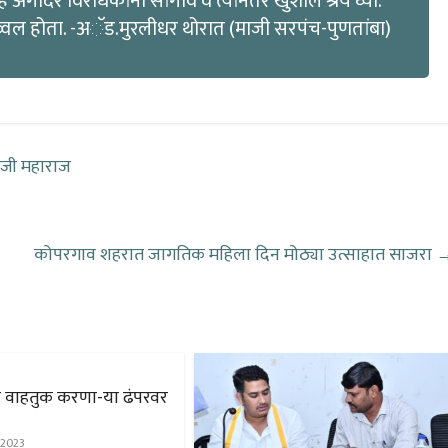
ोदर विरोधकांनी सांगावे व त्यांनंतर खुशाल श्रेय घ्या.
्वल होता. -अॅड.मुरलीधर थोरात (माजी सरपंच-पुणतांबा)
रीजी महाराज
कोपरगाव शहरात जागतिक महिला दिन मोठ्या उत्साहात साजरा
ु वाहतुक करणा-या ढंपरवर
 2023