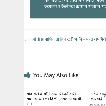
योजनेसाठी १७ लाख कशासाठी भरले हे अग
कशाला न केलेल्या कामात राज्यात अव
←
कर्माची प्रामाणिकता हिच खरी भक्ती – महंत रामगि
You May Also Like
गोदावरी बायोरिफायनरीजने वारी
अवैध वाळ
ग्रामपंचायतीला दिली १००० आंब्याची
कारवाई
रोपे
August 2,