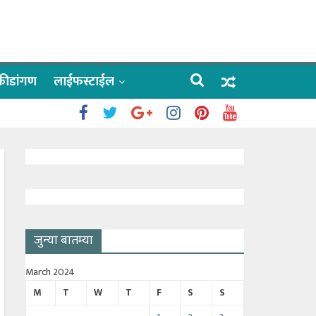
क्रीडांगण
लाईफस्टाईल
 काळे
ाऊलींचे दर्शन
जुन्या बातम्या
March 2024
M
T
W
T
F
S
S