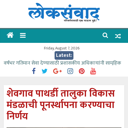
Skip
to
content
लोकसंवाद
ताज्या
घडामोडी
Friday, August 7, 2026
Latest:
वर्षभर गतिमान सेवा देण्यासाठी प्रशासकीय अधिकाऱ्यांनी सामुहिक
प्रयत्न करावे – आमदार काळे
वाढीव निधी देण्यास पाणीपुरवठा मंत्री सकारात्मक – आ.आशुतोष
काळे
शेवगाव पाथर्डी तालुका विकास
आत्मामालिक गुरूकूलाचे २२८ विद्यार्थी शिष्यवृत्तीस पात्र
मंडळाची पूनर्स्थापना करण्याचा
ईच्छा आणि मेहनतीच्या बळावर यश मिळवता येते – शिवप्रसाद
पंडोरे
निर्णय
आमदार आशुतोष काळे यांचा वाढदिवस विविध सामाजिक
उपक्रमांनी साजरा