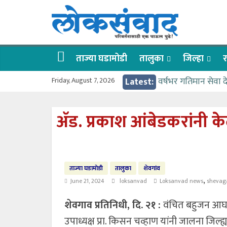
Skip
लोकसंवाद
to
content
ताज्या
घडामोडी
ताज्या घडामोडी
तालुका
जिल्हा
र
Friday, August 7, 2026
Latest:
वर्षभर गतिमान सेवा 
वाढीव निधी देण्यास 
आत्मामालिक गुरूकूलाचे 
ॲड. प्रकाश आंबेडकरांनी के
ईच्छा आणि मेहनतीच्य
आमदार आशुतोष काळे
ताज्या घडामोडी
तालुका
शेवगांव
,
June 21, 2024
loksanvad
Loksanvad news
shevag
शेवगाव प्रतिनिधी, दि. २१ :
वंचित बहुजन आघा
उपाध्यक्ष प्रा. किसन चव्हाण यांनी जालना जिल्ह