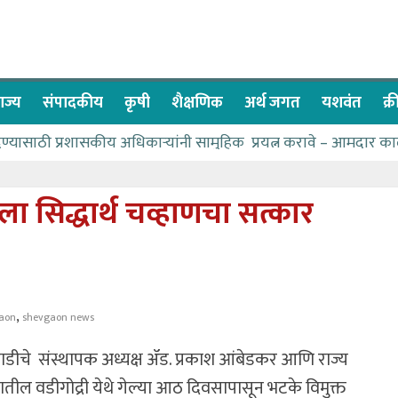
ाज्य
संपादकीय
कृषी
शैक्षणिक
अर्थ जगत
यशवंत
क्
देण्यासाठी प्रशासकीय अधिकाऱ्यांनी सामुहिक प्रयत्न करावे – आमदार का
पाणीपुरवठा मंत्री सकारात्मक – आ.आशुतोष काळे
२२८ विद्यार्थी शिष्यवृत्तीस पात्र
ला सिद्धार्थ चव्हाणचा सत्कार
ा बळावर यश मिळवता येते – शिवप्रसाद पंडोरे
 यांचा वाढदिवस विविध सामाजिक उपक्रमांनी साजरा
,
aon
shevgaon news
डीचे संस्थापक अध्यक्ष ॲड. प्रकाश आंबेडकर आणि राज्य
्यातील वडीगोद्री येथे गेल्या आठ दिवसापासून भटके विमुक्त