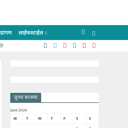
रीडांगण
लाईफस्टाईल
ळे
जुन्या बातम्या
June 2024
M
T
W
T
F
S
S