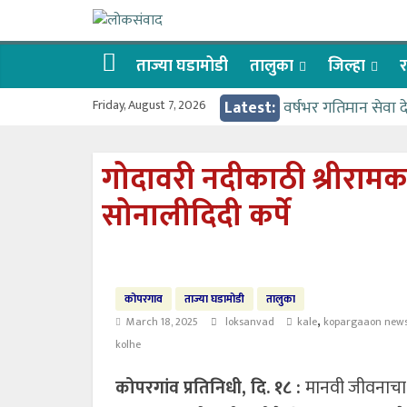
Skip
लोकसंवाद
to
content
ताज्या घडामोडी
तालुका
जिल्हा
र
ताज्या
घडामोडी
Friday, August 7, 2026
Latest:
वर्षभर गतिमान सेवा 
वाढीव निधी देण्यास 
आत्मामालिक गुरूकूलाचे 
गोदावरी नदीकाठी श्रीरामकथा 
ईच्छा आणि मेहनतीच्य
सोनालीदिदी कर्पे
आमदार आशुतोष काळे
कोपरगाव
ताज्या घडामोडी
तालुका
,
March 18, 2025
loksanvad
kale
kopargaaon new
kolhe
कोपरगांव प्रतिनिधी, दि. १८ :
मानवी जीवनाचा 