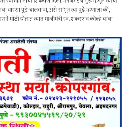
ेवत स्वाभीमानाची शिकवण दिली. मॅनेजमेंटचे गुरू म्हणून त्यांची
चा वारसा पुढे चालवावा, असे सांगून त्या पुढे म्हणाला की,
 मोठी होतात त्यात माजीमंत्री स्व. शंकरराव कोल्हे यांचा