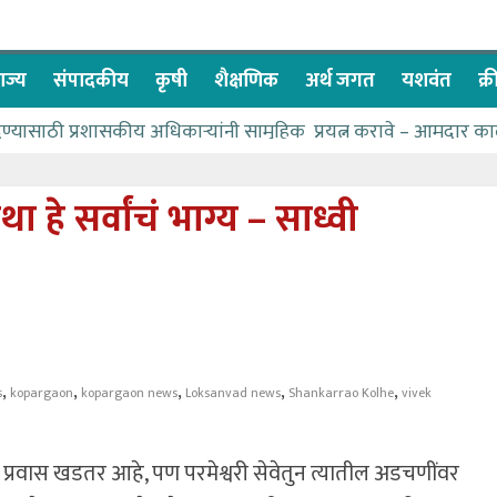
ाज्य
संपादकीय
कृषी
शैक्षणिक
अर्थ जगत
यशवंत
क्
देण्यासाठी प्रशासकीय अधिकाऱ्यांनी सामुहिक प्रयत्न करावे – आमदार का
पाणीपुरवठा मंत्री सकारात्मक – आ.आशुतोष काळे
२२८ विद्यार्थी शिष्यवृत्तीस पात्र
हे सर्वांचं भाग्य – साध्वी
ा बळावर यश मिळवता येते – शिवप्रसाद पंडोरे
 यांचा वाढदिवस विविध सामाजिक उपक्रमांनी साजरा
,
,
,
,
,
s
kopargaon
kopargaon news
Loksanvad news
Shankarrao Kolhe
vivek
प्रवास खडतर आहे, पण परमेश्वरी सेवेतुन त्यातील अडचणींवर