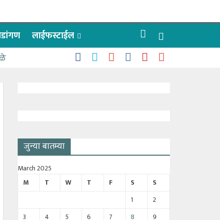
रीडांगण
लाईफस्टाईल
ळे
जुन्या बातम्या
March 2025
M
T
W
T
F
S
S
1
2
3
4
5
6
7
8
9