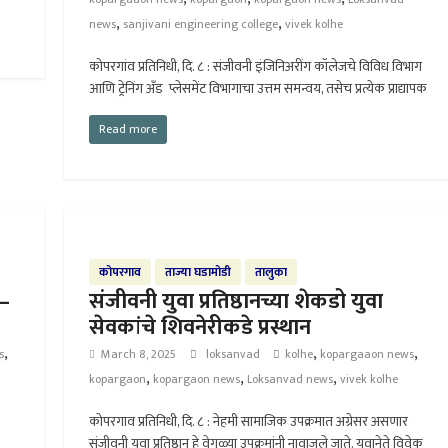
,
,
news
sanjivani engineering college
vivek kolhe
कोपरगांव प्रतिनिधी, दि. ८ : संजीवनी इंजिनिअरींग कॉलेजचे विविध विभाग
आणि ट्रेनिंग अँड प्लेसमेंट विभागाचा उत्तम समन्वय, तसेच प्रत्येक प्राद्यापक
Read more
कोपरगाव
ताज्या घडामोडी
तालुका
 –
संजीवनी युवा प्रतिष्ठानच्या शेकडो युवा
सेवकांचे शिवनेरीकडे प्रस्थान
,
,
,
s
March 8, 2025
loksanvad
kolhe
kopargaaon news
,
,
,
kopargaon
kopargaon news
Loksanvad news
vivek kolhe
कोपरगाव प्रतिनिधी, दि. ८ : नेहमी सामाजिक उपक्रमात अग्रेसर असणार
संजीवनी युवा प्रतिष्ठान हे वेगळ्या उपक्रमांनी नावाजले जाते. युवानेते विवेक