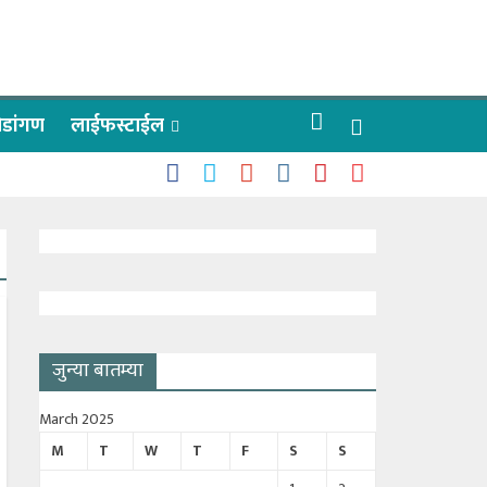
रीडांगण
लाईफस्टाईल
 काळे
ाऊलींचे दर्शन
जुन्या बातम्या
March 2025
M
T
W
T
F
S
S