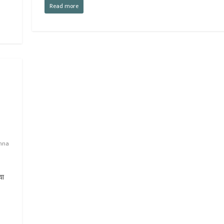
Read more
anna
या