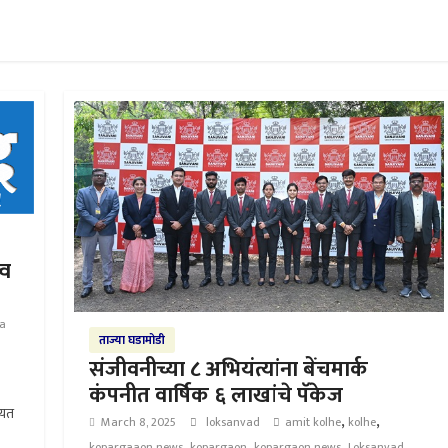
्व
a
ताज्या घडामोडी
संजीवनीच्या ८ अभियंत्यांना बेंचमार्क
कंपनीत वार्षिक ६ लाखांचे पॅकेज
चायत
,
,
March 8, 2025
loksanvad
amit kolhe
kolhe
,
,
,
kopargaaon news
kopargaon
kopargaon news
Loksanvad