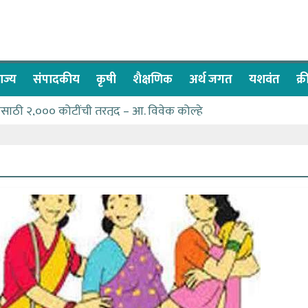
ाज्य
संपादकीय
कृषी
शैक्षणिक
अर्थ जगत
यशवंत
क्
नेसाठी २,००० कोटींची तरतूद – आ. विवेक कोल्हे
वा देण्यासाठी प्रशासकीय अधिकाऱ्यांनी सामुहिक प्रयत्न करावे – आमदार
्सवात देश-विदेशातील दिड लाखाहून अधिक भाविकांनी घेतले ओम गुरूदेव म
कलेल्या नागरिकांना संजीवनी युवा प्रतिष्ठानचा मदतीचा हात
च्या पण्याने मतदारसंघातील बंधारे भरून द्यावे -आमदार कोल्हे