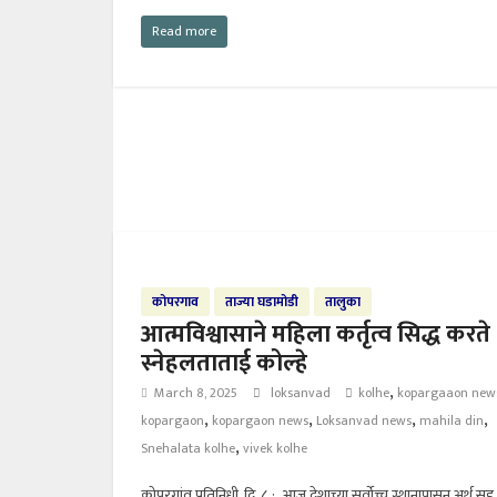
Read more
कोपरगाव
ताज्या घडामोडी
तालुका
आत्मविश्वासाने महिला कर्तृत्व सिद्ध करते
स्नेहलताताई कोल्हे
,
March 8, 2025
loksanvad
kolhe
kopargaaon new
,
,
,
,
kopargaon
kopargaon news
Loksanvad news
mahila din
,
Snehalata kolhe
vivek kolhe
कोपरगांव प्रतिनिधी, दि. ८ : आज देशाच्या सर्वोच्च स्थानापासुन अर्थ सह