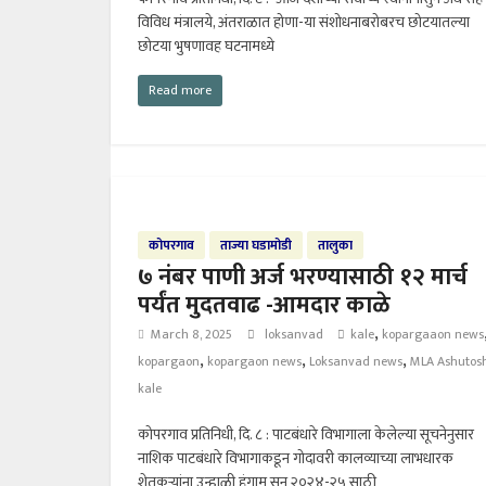
विविध मंत्रालये, अंतराळात होणा-या संशोधनाबरोबरच छोटयातल्या
छोटया भुषणावह घटनामध्ये
Read more
कोपरगाव
ताज्या घडामोडी
तालुका
७ नंबर पाणी अर्ज भरण्यासाठी १२ मार्च
पर्यंत मुदतवाढ -आमदार काळे
,
March 8, 2025
loksanvad
kale
kopargaaon news
,
,
,
kopargaon
kopargaon news
Loksanvad news
MLA Ashutos
kale
कोपरगाव प्रतिनिधी, दि. ८ : पाटबंधारे विभागाला केलेल्या सूचनेनुसार
नाशिक पाटबंधारे विभागाकडून गोदावरी कालव्याच्या लाभधारक
शेतकऱ्यांना उन्हाळी हंगाम सन २०२४-२५ साठी