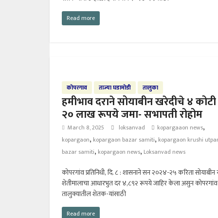
Read more
कोपरगाव
ताज्या घडामोडी
तालुका
हमीभाव दराने सोयाबीन खरेदीचे ४ कोटी
२० लाख रूपये जमा- सभापती रोहोम
,
March 8, 2025
loksanvad
kopargaaon news
,
,
kopargaon
kopargaon bazar samiti
kopargaon krushi utp
,
,
bazar samiti
kopargaon news
Loksanvad news
कोपरगांव प्रतिनिधी, दि. ८ : शासनाने सन २०२४-२५ करिता सोयाबीन 
शेतीमालाचा आधारभुत दर ४,८९२ रूपये जाहिर केला असुन कोपरगांव
तालुक्यातील शेतक-यांसाठी
Read more