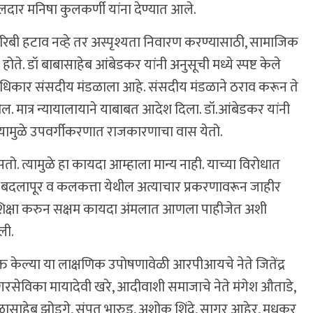
दार मनिषा कुलकर्णी यांना देण्यात आले.
रिबी हटाव नव्हे तर अस्पृश्यता निवारण करण्यासाठी, सामाजिक
े. डॉ बाबासाहेब आंबेडकर यांनी अनुसूची मध्ये स्पष्ट केले
े अधिकार संसदीय मंडळाला आहे. संसदीय मंडळाने ठराव करून ते
देतील. मात्र न्यायालायाने याबाबत आदेश दिला. डॉ.आंबेडकर यांनी
त्यामुळे उपवर्गीकरणात राजकारणाचा वास येतो.
तो. त्यामुळे हा कायदा आम्हाला मान्य नाही. याच्या विरोधात
बदलापूर व कलकत्ता येथील अत्याचार प्रकरणावरून जाहीर
शिक्षा करुन सक्षम कायदा अंमलात आणला पाहीजेत अशी
ली.
त केल्या या लाक्षणिक उपोषणावेळी आरपीआयचे नेते जितेंद्र
रसेविका मायादेवी खरे, आदीवाशी समाजाचे नेते मंगेश औताडे,
बाळासाहेब झोडगे, संपत भारुड, अशोक शिंदे, सागर आहेर, मधुकर