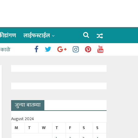
क्रीडांगण
लाईफस्टाईल
 काळे
जुन्या बातम्या
August 2024
M
T
W
T
F
S
S