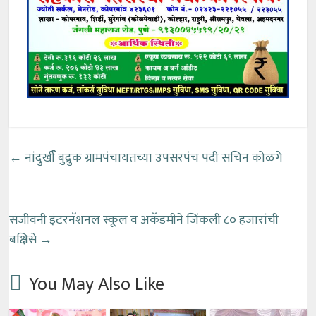
←
नांदुखीऀऀ बुद्रुक ग्रामपंचायतच्या उपसरपंच पदी सचिन कोळगे
संजीवनी इंटरनॅशनल स्कूल व अकॅडमीने जिंकली ८० हजारांची
बक्षिसे
→
You May Also Like