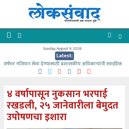
Skip
to
content
लोकसंवाद
ताज्या
घडामोडी
Sunday, August 9, 2026
Latest:
वर्षभर गतिमान सेवा देण्यासाठी प्रशासकीय अधिकाऱ्यांनी सामुहिक
प्रयत्न करावे – आमदार काळे
वाढीव निधी देण्यास पाणीपुरवठा मंत्री सकारात्मक – आ.आशुतोष
काळे
४ वर्षापासून नुकसान भरपाई
आत्मामालिक गुरूकूलाचे २२८ विद्यार्थी शिष्यवृत्तीस पात्र
रखडली, २५ जानेवारीला बेमुदत
ईच्छा आणि मेहनतीच्या बळावर यश मिळवता येते – शिवप्रसाद
पंडोरे
उपोषणचा इशारा
आमदार आशुतोष काळे यांचा वाढदिवस विविध सामाजिक
उपक्रमांनी साजरा