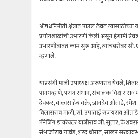
औषधनिर्मीती क्षेत्रात पाउल ठेवत त्यासाठीच्या 
प्रयोगशाळांची उभारणी केली असून हंगामी ऐवजी ब
उभारणीबाबत काम सुरू आहे, त्याचबरोबर सी. एन
म्हणाले.
याप्रसंगी माजी उपाध्यक्ष अरूणराव येवले, शिवा
पानगव्हाणे, पराग संधान, संचालक विश्वासराव महा
देवकर, बाळासाहेब वक्ते, ज्ञानदेव औताडे, रमेश 
विलासराव माळी, सौ. उषाताई संजयराव औताडे,
मॅनेजिंग डायरेक्टर बाजीराव जी. सुतार, केशवर
संभाजीराव गावंड, शरद थोरात, साखर सरव्यवस्