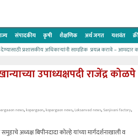
ाज्य
संपादकीय
कृषी
शैक्षणिक
अर्थ जगत
यशवंत
क्
 देण्यासाठी प्रशासकीय अधिकाऱ्यांनी सामुहिक प्रयत्न करावे – आमदार 
 पाणीपुरवठा मंत्री सकारात्मक – आ.आशुतोष काळे
े २२८ विद्यार्थी शिष्यवृत्तीस पात्र
्याच्या उपाध्यक्षपदी राजेंद्र कोळपे
्या बळावर यश मिळवता येते – शिवप्रसाद पंडोरे
े यांचा वाढदिवस विविध सामाजिक उपक्रमांनी साजरा
,
,
,
,
,
pargaaon news
kopargaon
kopargaon news
Loksanvad news
Sanjivani factory
 समुहाचे अध्यक्ष बिपीनदादा कोल्हे यांच्या मार्गदर्शनाखाली व