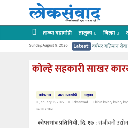
Skip
लोकसंवाद
to
content
ताज्या
घडामोडी
ताज्या घडामोडी
तालुका
जिल्हा
र
Sunday, August 9, 2026
Latest:
वर्षभर गतिमान सेवा
वाढीव निधी देण्यास
आत्मामालिक गुरूकूलाच
कोल्हे सहकारी साखर कारखान
ईच्छा आणि मेहनतीच
आमदार आशुतोष काळ
कोपरगाव
ताज्या घडामोडी
तालुका
,
,
January 16, 2025
loksanvad
bipin kolhe
kolhe
ko
vivek kolhe
कोपरगांव प्रतिनिधी, दि. १७ :
संजीवनी उद्योग