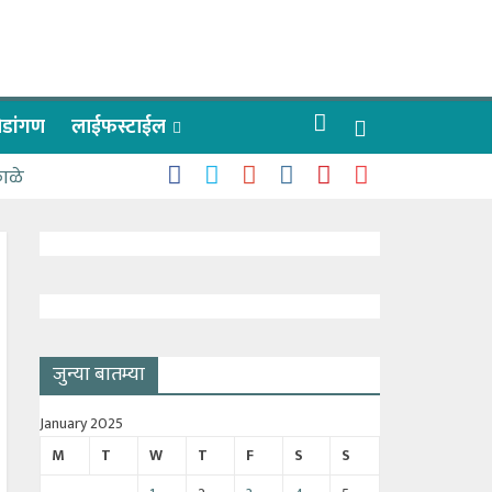
रीडांगण
लाईफस्टाईल
काळे
जुन्या बातम्या
January 2025
M
T
W
T
F
S
S