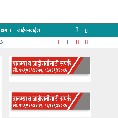
रीडांगण
लाईफस्टाईल
ळे