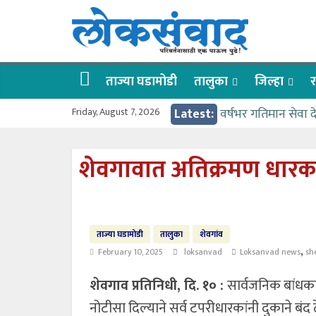
Skip
लोकसंवाद
to
content
ताज्या
घडामोडी
ताज्या घडामोडी
तालुका
जिल्हा
र
Friday, August 7, 2026
Latest:
वर्षभर गतिमान सेवा 
वाढीव निधी देण्यास 
आत्मामालिक गुरूकूलाचे 
शेवगावात अतिक्रमण धारका
ईच्छा आणि मेहनतीच्य
आमदार आशुतोष काळे
ताज्या घडामोडी
तालुका
शेवगांव
,
February 10, 2025
loksanvad
Loksanvad news
sh
शेवगाव प्रतिनिधी, दि. १० :
सार्वजनिक बांधका
नोटीसा दिल्याने सर्व टपरीधारकांनी दुकाने बंद 