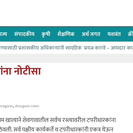
ाज्य
संपादकीय
कृषी
शैक्षणिक
अर्थ जगत
यशवंत
क्
देण्यासाठी प्रशासकीय अधिकाऱ्यांनी सामुहिक प्रयत्न करावे – आमदार का
पाणीपुरवठा मंत्री सकारात्मक – आ.आशुतोष काळे
२२८ विद्यार्थी शिष्यवृत्तीस पात्र
ंना नोटीसा
ा बळावर यश मिळवता येते – शिवप्रसाद पंडोरे
 यांचा वाढदिवस विविध सामाजिक उपक्रमांनी साजरा
,
evagaon
shevgaon news
म खात्याने शेवगावातील सर्वच रस्त्यावरील टपरीधारकांना
ठेवली. सर्व पक्षीय कार्यकर्ते व टपरीधारकांनी एकत्र येऊन