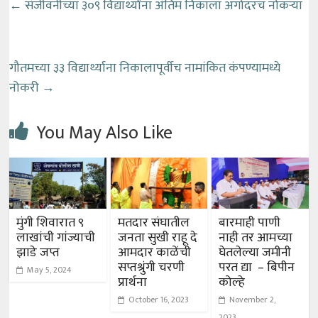
←
संजीवनीच्या ३०९ विद्यार्थ्यांना अंतिम निकाला अगोदरच नोकऱ्या
गौतमच्या ३३ विद्यार्थ्याना निकालापूर्वीच नामांकित कंपण्यामध्ये
नोकरी
→
You May Also Like
मुंगी शिवारात ९
मतदार संघातील
बारमाही पाणी
लाखांची गांज्याची
जनता सुखी राहू दे
नाही तर आमच्या
झाडे जप्त
आमदार काळेंची
घेतलेल्या जमीनी
सप्तश्रुंगी चरणी
परत द्या – बिपीन
May 5, 2024
प्रार्थना
कोल्हे
October 16, 2023
November 2,
2023