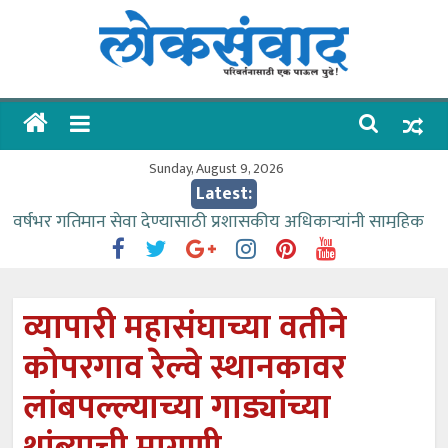
Skip
to
content
लोकसंवाद
ताज्या
घडामोडी
Sunday, August 9, 2026
Latest:
वर्षभर गतिमान सेवा देण्यासाठी प्रशासकीय अधिकाऱ्यांनी सामुहिक
प्रयत्न करावे – आमदार काळे
वाढीव निधी देण्यास पाणीपुरवठा मंत्री सकारात्मक – आ.आशुतोष
काळे
व्यापारी महासंघाच्या वतीने
आत्मामालिक गुरूकूलाचे २२८ विद्यार्थी शिष्यवृत्तीस पात्र
कोपरगाव रेल्वे स्थानकावर
ईच्छा आणि मेहनतीच्या बळावर यश मिळवता येते – शिवप्रसाद
पंडोरे
लांबपल्ल्याच्या गाड्यांच्या
आमदार आशुतोष काळे यांचा वाढदिवस विविध सामाजिक
उपक्रमांनी साजरा