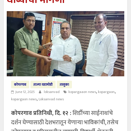
थांब्याची मागणी
कोपरगाव
ताज्या घडामोडी
तालुका
,
,
June 12, 2025
loksanvad
kopargaaon news
kopargaon
,
kopargaon news
Loksanvad news
कोपरगाव प्रतिनिधी, दि. १२ :
शिर्डीच्या साईनाथांचे
दर्शन घेण्यासाठी देशभरातून येणाऱ्या भाविकांची, तसेच