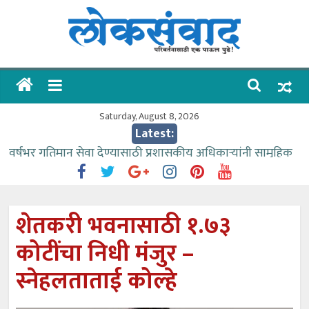
Skip
to
content
लोकसंवाद
ताज्या
घडामोडी
Saturday, August 8, 2026
Latest:
वर्षभर गतिमान सेवा देण्यासाठी प्रशासकीय अधिकाऱ्यांनी सामुहिक
प्रयत्न करावे – आमदार काळे
वाढीव निधी देण्यास पाणीपुरवठा मंत्री सकारात्मक – आ.आशुतोष
काळे
शेतकरी भवनासाठी १.७३
आत्मामालिक गुरूकूलाचे २२८ विद्यार्थी शिष्यवृत्तीस पात्र
कोटींचा निधी मंजुर –
ईच्छा आणि मेहनतीच्या बळावर यश मिळवता येते – शिवप्रसाद
पंडोरे
स्नेहलताताई कोल्हे
आमदार आशुतोष काळे यांचा वाढदिवस विविध सामाजिक
उपक्रमांनी साजरा