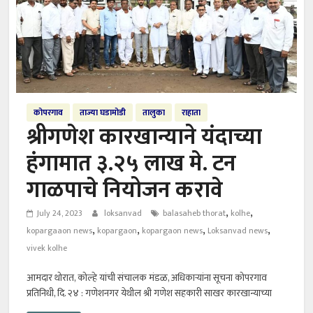
कोपरगाव
ताज्या घडामोडी
तालुका
राहाता
श्रीगणेश कारखान्याने यंदाच्या
हंगामात ३.२५ लाख मे. टन
गाळपाचे नियोजन करावे
,
,
July 24, 2023
loksanvad
balasaheb thorat
kolhe
,
,
,
,
kopargaaon news
kopargaon
kopargaon news
Loksanvad news
vivek kolhe
आमदार थोरात, कोल्हे यांची संचालक मंडळ, अधिकाऱ्यांना सूचना कोपरगाव
प्रतिनिधी, दि. २४ : गणेशनगर येथील श्री गणेश सहकारी साखर कारखान्याच्या