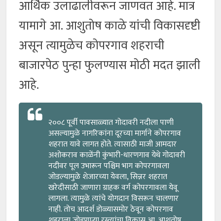
आर्थिक उलाढालीवरून जाणवत आहे. मात्र
यामागे आ. आशुतोष काळे यांची विकासदृष्टी
असून त्यामुळेच कोपरगाव शहराची
बाजारपेठ पुन्हा फुलण्यास मोठी मदत झाली
आहे.
२००८ पूर्वी पावसाळ्यात गोदावरी नदीला पाणी
असल्यामुळे नागरिकांना दूरच्या मार्गाने कोपरगाव
शहरात यावे लागत होते. त्यासाठी माजी आमदार
अशोकराव काळेंनी कुंभारी-धारणगाव येथे गोदावरी
नदीवर पूल उभारून पश्चिम भाग कोपरगावला
जोडल्यामुळे शेजारच्या येवला, सिन्नर शहरात
खरेदीसाठी जाणारा ग्राहक वर्ग कोपरगावला येवू
लागला. त्यामुळे त्यांचे योगदान विसरून चालणार
नाही. तोच आदर्श डोळ्यासमोर ठेवून कोपरगाव
शहराला जोडणाऱ्या रस्त्यांचा विकास आ. आशुतोष