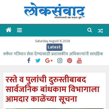
Skip
to
content
लोकसंवाद
ताज्या
घडामोडी
Saturday, August 8, 2026
Latest:
वर्षभर गतिमान सेवा देण्यासाठी प्रशासकीय अधिकाऱ्यांनी सामुहिक
प्रयत्न करावे – आमदार काळे
वाढीव निधी देण्यास पाणीपुरवठा मंत्री सकारात्मक – आ.आशुतोष
काळे
रस्ते व पुलांची दुरुस्तीबाबद
आत्मामालिक गुरूकूलाचे २२८ विद्यार्थी शिष्यवृत्तीस पात्र
सार्वजनिक बांधकाम विभागाला
ईच्छा आणि मेहनतीच्या बळावर यश मिळवता येते – शिवप्रसाद
पंडोरे
आमदार काळेंच्या सूचना
आमदार आशुतोष काळे यांचा वाढदिवस विविध सामाजिक
उपक्रमांनी साजरा