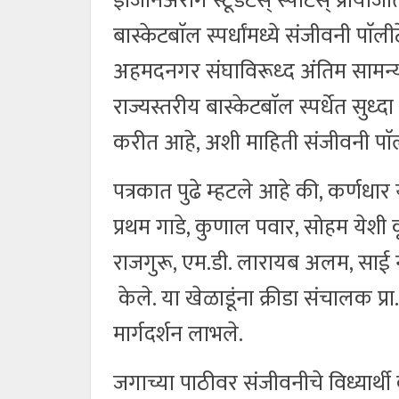
इंजिनिअरींग स्टूडंटस् स्पोर्टस् प्रा
बास्केटबाॅल स्पर्धांमध्ये संजीवनी पाॅली
अहमदनगर संघाविरूध्द अंतिम सामन्य
राज्यस्तरीय बास्केटबाॅल स्पर्धेत सुध्द
करीत आहे, अशी माहिती संजीवनी पाॅलीटे
पत्रकात पुढे म्हटले आहे की, कर्णधार
प्रथम गाडे, कुणाल पवार, सोहम येशी क
राजगुरू, एम.डी. लारायब अलम, साई नवल
केले. या खेळाडूंना क्रीडा संचालक प्र
मार्गदर्शन लाभले.
जगाच्या पाठीवर संजीवनीचे विध्यार्थी क