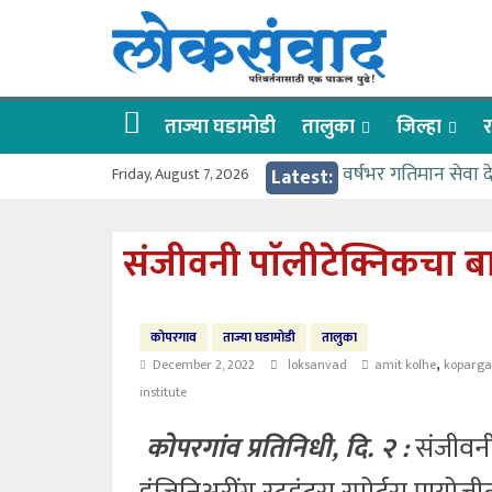
Skip
लोकसंवाद
to
content
ताज्या
घडामोडी
ताज्या घडामोडी
तालुका
जिल्हा
र
Friday, August 7, 2026
Latest:
वर्षभर गतिमान सेवा 
वाढीव निधी देण्यास 
आत्मामालिक गुरूकूलाचे 
संजीवनी पाॅलीटेक्निकचा बा
ईच्छा आणि मेहनतीच्य
आमदार आशुतोष काळे
कोपरगाव
ताज्या घडामोडी
तालुका
,
December 2, 2022
loksanvad
amit kolhe
koparga
institute
कोपरगांव प्रतिनिधी, दि. २ :
संजीवनी