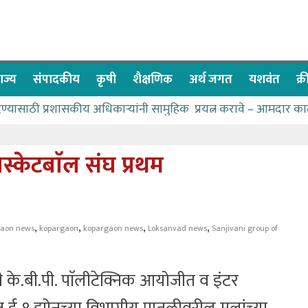
ाज्य
संपादकीय
कृषी
शैक्षणिक
अर्थ जगत
यशवंत
क्
देण्यासाठी प्रशासकीय अधिकाऱ्यांनी सामुहिक प्रयत्न करावे – आमदार का
पाणीपुरवठा मंत्री सकारात्मक – आ.आशुतोष काळे
२२८ विद्यार्थी शिष्यवृत्तीस पात्र
स्केटबाॅल संघ प्रथम
ा बळावर यश मिळवता येते – शिवप्रसाद पंडोरे
 यांचा वाढदिवस विविध सामाजिक उपक्रमांनी साजरा
,
,
,
,
aon news
kopargaon
kopargaon news
Loksanvad news
Sanjivani group of
 के.बी.पी. पाॅलीटेक्निक आयोजीत व इंटर