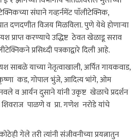
योजीत ई १ झोनच्या विभागीय पातळीवरील मुलांच्या
टेक्निकच्या संघाने गव्हर्नमेंट पाॅलीटेक्निक,
ात दणदणीत विजय मिळविला. पुणे येथे होणाऱ्या
ा यश प्राप्त करण्याचे उद्धिष्ट ठेवत खेळाडू सराव
क्निकने प्रसिध्दी पत्रकाद्वारे दिली आहे.
 यश साबळे याच्या नेतृत्वाखाली, अर्पित गायकवाड,
ृष्णा कड, गोपाल भुंजे, आदित्य भांगे, ओम
े व आर्यन दुसाने यांनी उकृष्ट खेळाचे प्रदर्शन
ा. शिवराज पाळणे व प्रा. गणेश नरोडे यांचे
ोठेही गेले तरी त्यांनी संजीवनीच्या प्रयत्नातुन