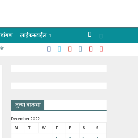
रीडांगण
लाईफस्टाईल
ळे
जुन्या बातम्या
December 2022
M
T
W
T
F
S
S