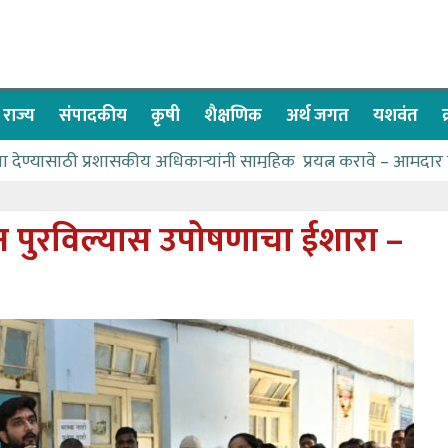
राज्य
संपादकीय
कृषी
शैक्षणिक
अर्थ जगत
यशवंत
वा देण्यासाठी प्रशासकीय अधिकाऱ्यांनी सामुहिक प्रयत्न करावे – आमदार
ास पाणीपुरवठा मंत्री सकारात्मक – आ.आशुतोष काळे
ाचे २२८ विद्यार्थी शिष्यवृत्तीस पात्र
न पुरविल्यास उपोषणाचा ईशारा –
च्या बळावर यश मिळवता येते – शिवप्रसाद पंडोरे
ळे यांचा वाढदिवस विविध सामाजिक उपक्रमांनी साजरा