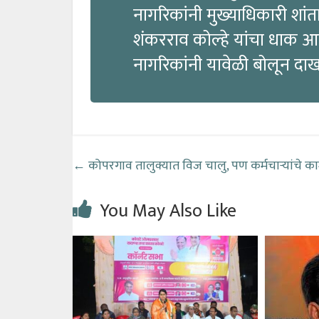
नागरिकांनी मुख्याधिकारी शांता
शंकरराव कोल्हे यांचा धाक आण
नागरिकांनी यावेळी बोलून दा
←
कोपरगाव तालुक्यात विज चालु, पण कर्मचाऱ्यांचे का
You May Also Like