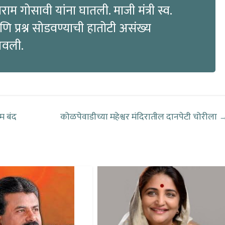
राम गोसावी यांना घातली. माजी मंत्री स्व.
ि प्रश्न सोडवण्याची हातोटी असंख्य
खवली.
म बंद
कोळपेवाडीच्या महेश्वर मंदिरातील दानपेटी चोरीला