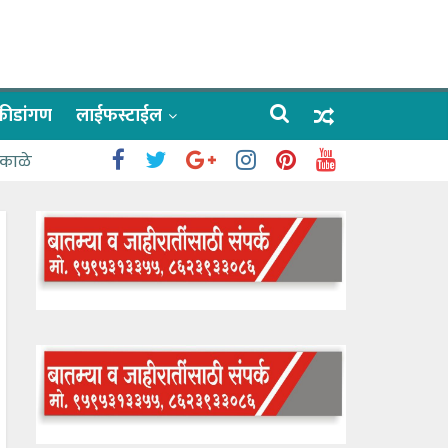
क्रीडांगण
लाईफस्टाईल
 काळे