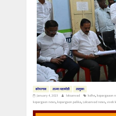
कोपरगाव
ताज्या घडामोडी
तालुका
,
January 4, 2023
loksanvad
kolhe
kopargaaon 
,
,
,
kopargaon news
kopargaon palika
Loksanvad news
vivek 