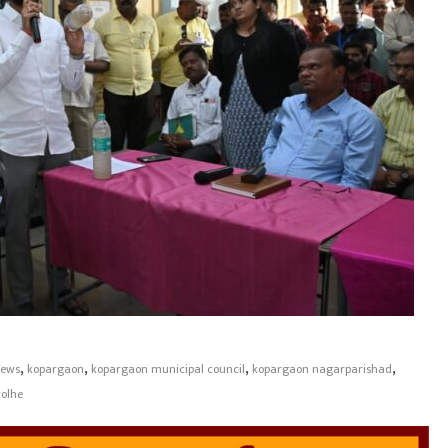
,
,
,
,
news
kopargaon
kopargaon municipal council
kopargaon nagarparishad
kolhe